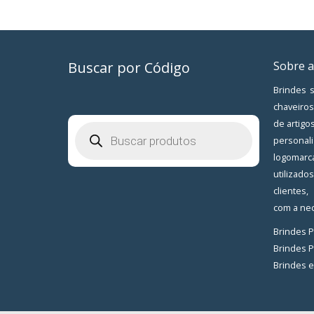
Buscar por Código
Sobre a
Brindes s
chaveiros
de artigo
Pesquisar
produtos
personal
logomarc
utilizad
clientes
com a nec
Brindes 
Brindes 
Brindes 