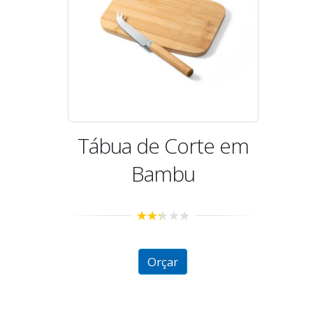
Tábua de Corte em
Bambu
2.30
out of
5
Orçar