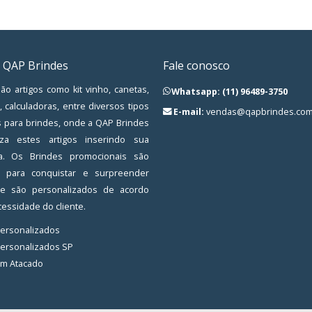
 QAP Brindes
Fale conosco
ão artigos como kit vinho, canetas,
Whatsapp: (11) 96489-3750
, calculadoras, entre diversos tipos
E-mail:
vendas@qapbrindes.com
s para brindes, onde a QAP Brindes
iza estes artigos inserindo sua
a. Os Brindes promocionais são
os para conquistar e surpreender
, e são personalizados de acordo
essidade do cliente.
Personalizados
Personalizados SP
em Atacado