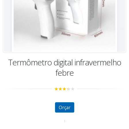
Termômetro digital infravermelho
febre
3.13
out of 5
Orçar
: