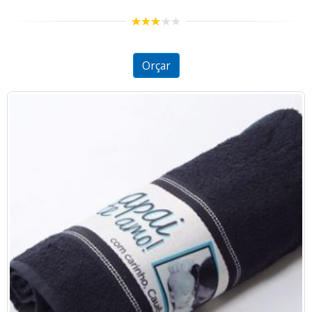
2.98
out of
5
Orçar