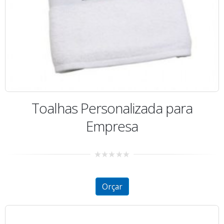
Toalhas Personalizada para
Empresa
0
out
of
5
Orçar