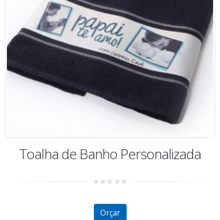
Toalha de Banho Personalizada
0
out
of
5
Orçar