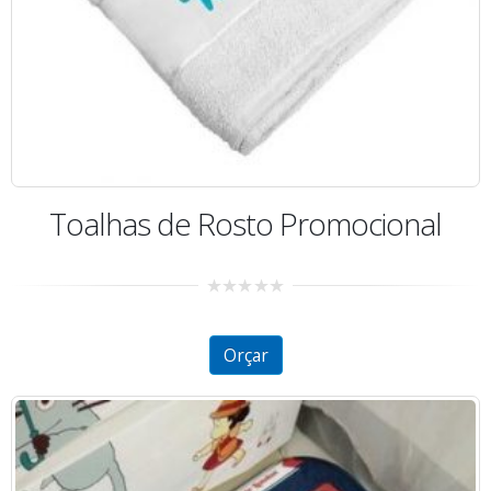
Toalhas de Rosto Promocional
0
out
of
5
Orçar