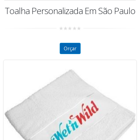
Toalha Personalizada Em São Paulo
0
out
of
5
Orçar