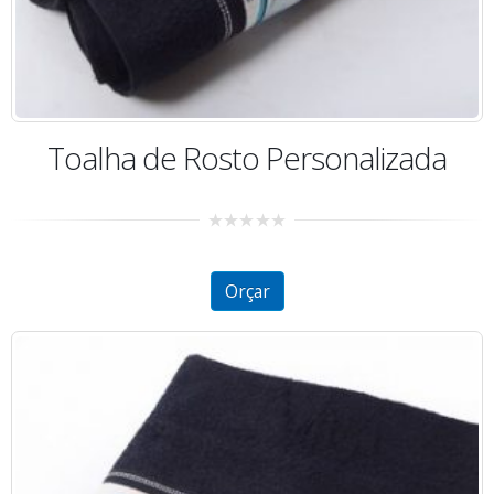
Toalha de Rosto Personalizada
0
out
of
5
Orçar