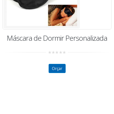
Porta Comprimido de Metal
2.52
out of
5
Orçar