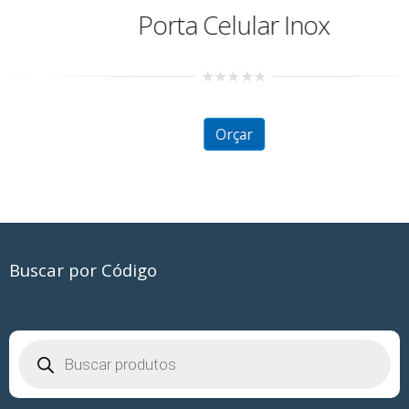
Porta Celular Inox
0
out
of
5
Orçar
Buscar por Código
Pesquisar
produtos