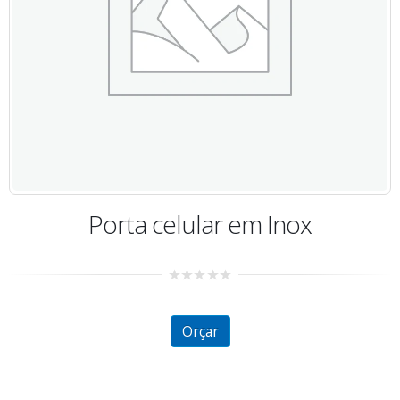
Caixa de Som Maça
2.23
out
of 5
Orçar