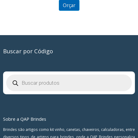
5
Orçar
Buscar por Código
Pesquisar
produtos
Sobre a QAP Brindes
Brindes são artigos como kit vinho, canetas, chaveiros, calculadoras, entre
diversos tipos de artigos para brindes, onde a QAP Brindes personaliza