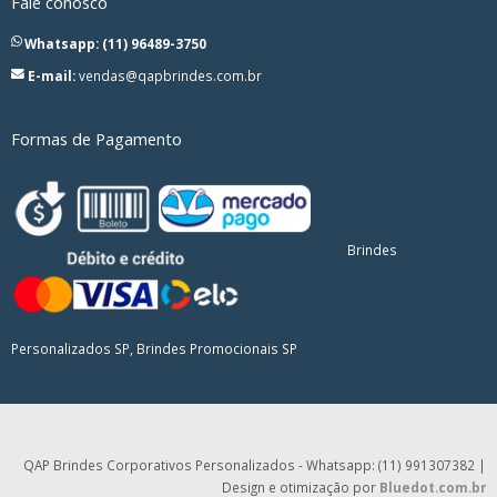
Fale conosco
Whatsapp: (11) 96489-3750
E-mail:
vendas@qapbrindes.com.br
Formas de Pagamento
Brindes
Personalizados SP, Brindes Promocionais SP
QAP Brindes Corporativos Personalizados - Whatsapp: (11) 991307382 |
Design e otimização por
Bluedot.com.br