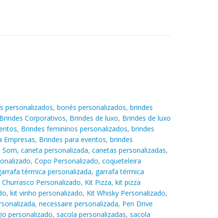
s personalizados
,
bonés personalizados
,
brindes
Brindes Corporativos
,
Brindes de luxo
,
Brindes de luxo
entos
,
Brindes femininos personalizados
,
brindes
ra Empresas
,
Brindes para eventos
,
brindes
e Som
,
caneta personalizada
,
canetas personalizadas
,
sonalizado
,
Copo Personalizado
,
coqueteleira
garrafa térmica personalizada
,
garrafa térmica
t Churrasco Personalizado
,
Kit Pizza
,
kit pizza
do
,
kit vinho personalizado
,
Kit Whisky Personalizado
,
rsonalizada
,
necessaire personalizada
,
Pen Drive
gio personalizado
,
sacola personalizadas
,
sacola