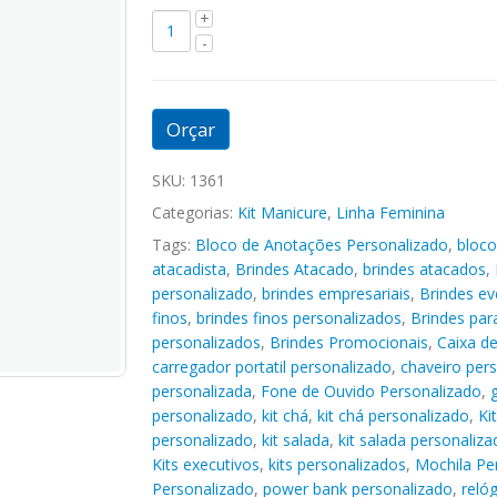
Orçar
SKU:
1361
Categorias:
Kit Manicure
,
Linha Feminina
Tags:
Bloco de Anotações Personalizado
,
bloco
atacadista
,
Brindes Atacado
,
brindes atacados
,
personalizado
,
brindes empresariais
,
Brindes ev
finos
,
brindes finos personalizados
,
Brindes pa
personalizados
,
Brindes Promocionais
,
Caixa d
carregador portatil personalizado
,
chaveiro per
personalizada
,
Fone de Ouvido Personalizado
,
personalizado
,
kit chá
,
kit chá personalizado
,
Ki
personalizado
,
kit salada
,
kit salada personaliza
Kits executivos
,
kits personalizados
,
Mochila Pe
Personalizado
,
power bank personalizado
,
reló