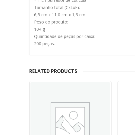
* 1 Empurrador de cutícula
Tamanho total (CxLxE):
6,5 cm x 11,0 cm x 1,3 cm
Peso do produto:
104 g
Quantidade de peças por caixa:
200 peças.
RELATED PRODUCTS