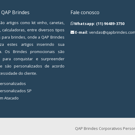
 QAP Brindes
Fale conosco
ão artigos como kit vinho, canetas,
Whatsapp: (11) 96489-3750
, calculadoras, entre diversos tipos
E-mail:
vendas@qapbrindes.com
s para brindes, onde a QAP Brindes
iza estes artigos inserindo sua
a. Os Brindes promocionais são
os para conquistar e surpreender
, e são personalizados de acordo
essidade do cliente.
Personalizados
Personalizados SP
em Atacado
QAP Brindes Corporativos Person