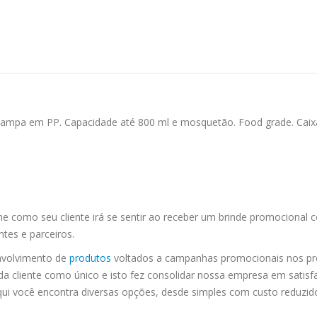
mpa em PP. Capacidade até 800 ml e mosquetão. Food grade. Caixa
e como seu cliente irá se sentir ao receber um brinde promocional 
ntes e parceiros.
nvolvimento de
produtos
voltados a campanhas promocionais nos pr
da cliente como único e isto fez consolidar nossa empresa em satisf
ui você encontra diversas opções, desde simples com custo reduzido