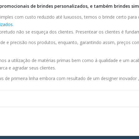
promocionais de brindes personalizados, e também brindes sim
simples com custo reduzido até luxuosos, temos o brinde certo para
lizados
.
obretudo não se esqueça dos clientes. Presentear os clientes é fundam
 e precisão nos produtos, enquanto, garantindo assim, preços comp
mos a utilização de matérias primas bem como á qualidade e um ac
rca e agradar seus clientes.
 de primeira linha embora com resultado de um designer inovador ,e