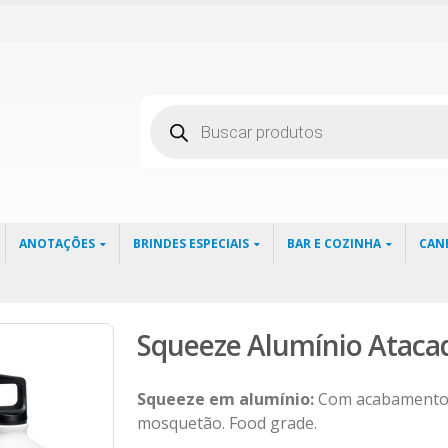
Pesquisar
produtos
ANOTAÇÕES
BRINDES ESPECIAIS
BAR E COZINHA
CAN
Squeeze Alumínio Ataca
Squeeze em alumínio:
Com acabamento m
mosquetão. Food grade.