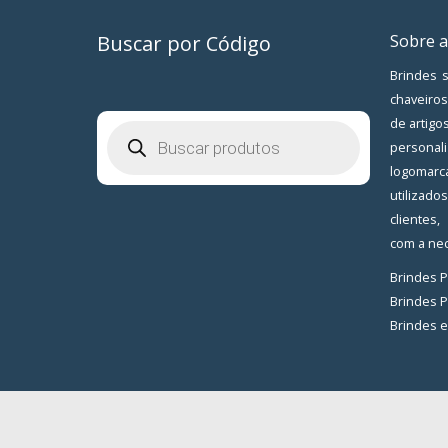
Buscar por Código
Sobre a
Brindes s
chaveiros
de artigo
Pesquisar
produtos
personal
logomarc
utilizad
clientes
com a nec
Brindes 
Brindes 
Brindes 