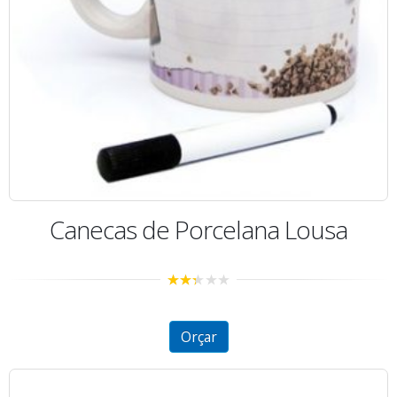
Canecas de Porcelana Lousa
2.29
out of
5
Orçar