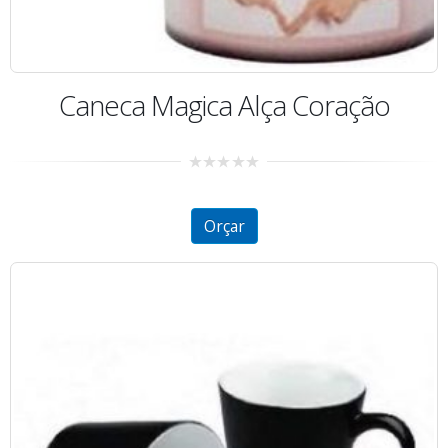
Caneca Magica Alça Coração
0
out
of
5
Orçar