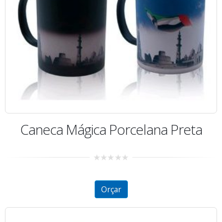
Caneca Mágica Porcelana Preta
0
out
of
5
Orçar