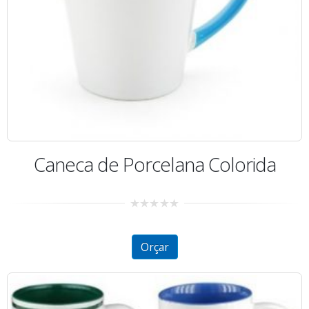
Caneca de Porcelana Colorida
0
out
of
5
Orçar