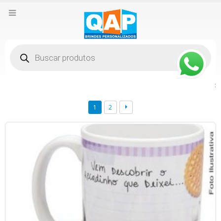
Pesquisar
produtos
:
1
2