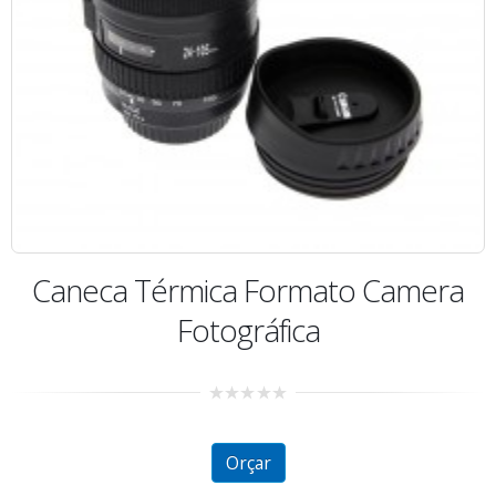
Caneca Térmica Formato Camera
Fotográfica
0
out
of
5
Orçar