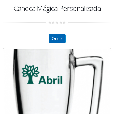
Caneca Mágica Personalizada
0
out
of
5
Orçar