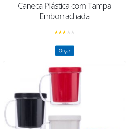
Caneca Plástica com Tampa
Emborrachada
2.65
out of
5
Orçar