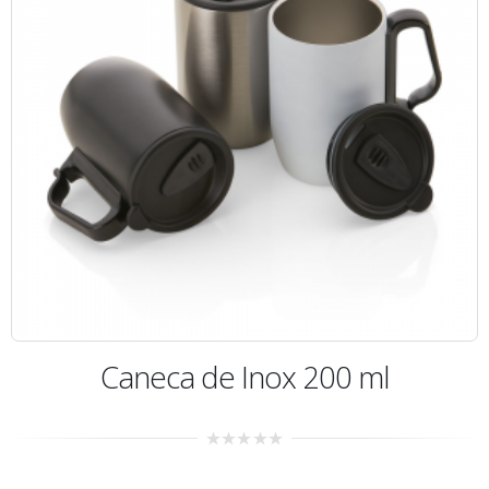
Caneca de Inox 200 ml
0
out
of