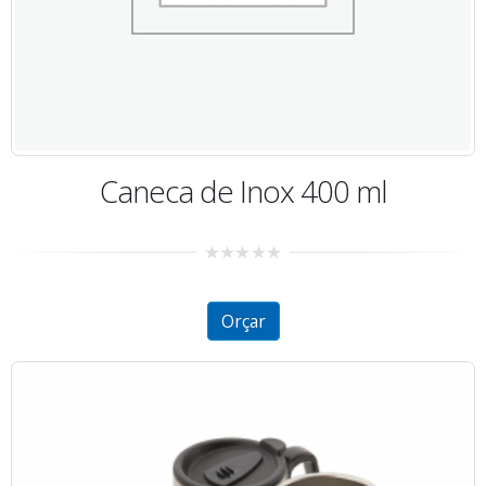
Caneca de Inox 400 ml
0
out
of
5
Orçar