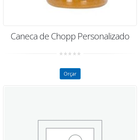
Caneca de Chopp Personalizado
0
out
of
5
Orçar