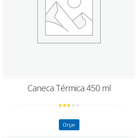
Caneca Térmica 450 ml
2.67
out of
5
Orçar