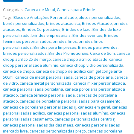
Categorias:
Caneca de Metal
,
Canecas para Brinde
Tags:
Bloco de Anotações Personalizado
,
blocos personalizados
,
bonés personalizados
,
brindes atacadista
,
Brindes Atacado
,
brindes
atacados
,
Brindes Corporativos
,
Brindes de luxo
,
Brindes de luxo
personalizado
,
brindes empresariais
,
Brindes eventos
,
Brindes
femininos personalizados
,
brindes finos
,
brindes finos
personalizados
,
Brindes para Empresas
,
Brindes para eventos
,
brindes personalizados
,
Brindes Promocionais
,
Caixa de Som
,
caneca
chopp acrilico 25 de março
,
caneca chopp acrilico atacado
,
caneca
chopp personalizada aluminio
,
caneca chopp vidro personalizada
,
caneca de chopp
,
caneca de chopp de acrilico com gel congelante
500ml
,
caneca de metal personalizada
,
caneca de porcelana
,
caneca
de vidro
,
caneca metal personalizada
,
caneca mixer personalizada
,
caneca personalizada porcelana
,
caneca porcelana personalizada
atacado
,
caneca térmica personalizada
,
canecas de porcelana
atacado
,
canecas de porcelana personalizadas para casamento
,
canecas de porcelana personalizadas rj
,
canecas em geral
,
canecas
personalizadas acrílico
,
canecas personalizadas alumínio
,
canecas
personalizadas casamento
,
canecas personalizadas centro rj
,
canecas personalizadas dia das mães
,
canecas personalizadas
mercado livre
,
canecas personalizadas preço
,
canecas porcelana