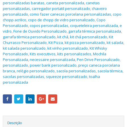
personalizadas baratas
,
caneta personalizada
,
canetas
personalizadas
,
carregador portatil personalizado
,
chaveiro
personalizado
,
como fazer canecas porcelana personalizadas
,
copo
chopp acrilico
,
copo de chopp de vidro personalizado
,
Copo
Personalizado
,
copos personalizadas
,
coqueteleira personalizada
,
e
vidro
,
Fone de Ouvido Personalizado
,
garrafa térmica personalizada
,
garrafa térmica personalizado
,
kit chá
,
kit chá personalizado
,
Kit
Churrasco Personalizado
,
Kit Pizza
,
kit pizza personalizado
,
kit salada
,
kit salada personalizado
,
kit vinho personalizado
,
Kit Whisky
Personalizado
,
Kits executivos
,
kits personalizados
,
Mochila
Personalizada
,
necessaire personalizada
,
Pen Drive Personalizado
,
personalizado
,
power bank personalizado
,
preço caneca porcelana
branca
,
relógio personalizado
,
sacola personalizadas
,
sacola térmica
,
sacolas personalizadas
,
squeeze personalizado
,
toalha
personalizada
Descrição