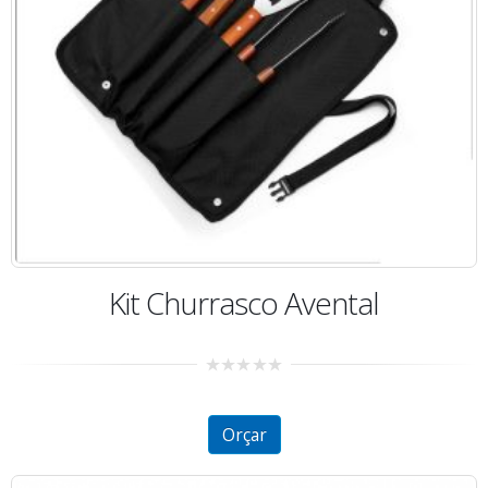
Kit Churrasco Avental
0
out
of
5
Orçar