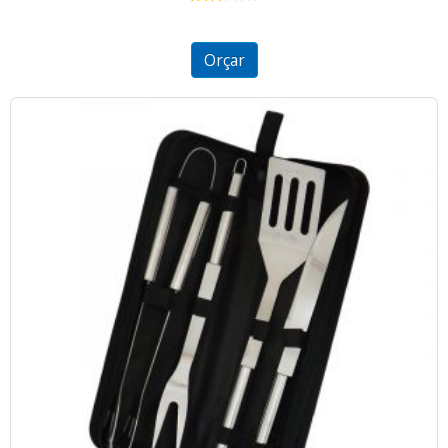
2.36
out of
5
Orçar