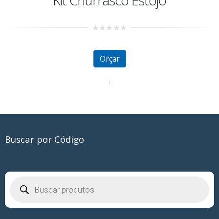
0
out
of
5
Orçar
:
Buscar por Código
Pesquisar
produtos