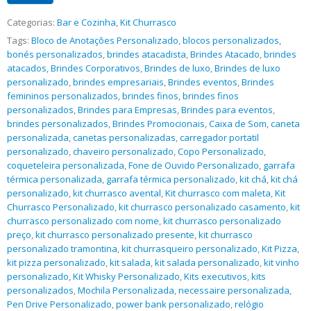
Categorias:
Bar e Cozinha
,
Kit Churrasco
Tags:
Bloco de Anotações Personalizado
,
blocos personalizados
,
bonés personalizados
,
brindes atacadista
,
Brindes Atacado
,
brindes
atacados
,
Brindes Corporativos
,
Brindes de luxo
,
Brindes de luxo
personalizado
,
brindes empresariais
,
Brindes eventos
,
Brindes
femininos personalizados
,
brindes finos
,
brindes finos
personalizados
,
Brindes para Empresas
,
Brindes para eventos
,
brindes personalizados
,
Brindes Promocionais
,
Caixa de Som
,
caneta
personalizada
,
canetas personalizadas
,
carregador portatil
personalizado
,
chaveiro personalizado
,
Copo Personalizado
,
coqueteleira personalizada
,
Fone de Ouvido Personalizado
,
garrafa
térmica personalizada
,
garrafa térmica personalizado
,
kit chá
,
kit chá
personalizado
,
kit churrasco avental
,
Kit churrasco com maleta
,
Kit
Churrasco Personalizado
,
kit churrasco personalizado casamento
,
kit
churrasco personalizado com nome
,
kit churrasco personalizado
preço
,
kit churrasco personalizado presente
,
kit churrasco
personalizado tramontina
,
kit churrasqueiro personalizado
,
Kit Pizza
,
kit pizza personalizado
,
kit salada
,
kit salada personalizado
,
kit vinho
personalizado
,
Kit Whisky Personalizado
,
Kits executivos
,
kits
personalizados
,
Mochila Personalizada
,
necessaire personalizada
,
Pen Drive Personalizado
,
power bank personalizado
,
relógio