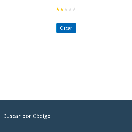
Kit Churrasco P
2.50
out of
5
Orçar
Buscar por Código