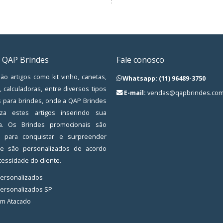
:
 QAP Brindes
Fale conosco
ão artigos como kit vinho, canetas,
Whatsapp: (11) 96489-3750
, calculadoras, entre diversos tipos
E-mail:
vendas@qapbrindes.com
s para brindes, onde a QAP Brindes
iza estes artigos inserindo sua
a. Os Brindes promocionais são
os para conquistar e surpreender
, e são personalizados de acordo
essidade do cliente.
Personalizados
Personalizados SP
em Atacado