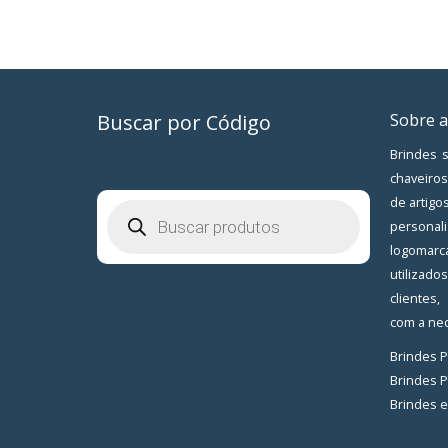
Buscar por Código
Sobre a
Brindes s
chaveiros
de artigo
Pesquisar
produtos
personal
logomarc
utilizad
clientes
com a nec
Brindes 
Brindes 
Brindes 