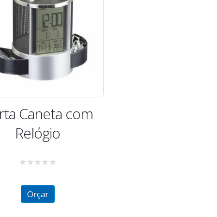
rta Caneta com
Relógio
0
out
of
Orçar
5