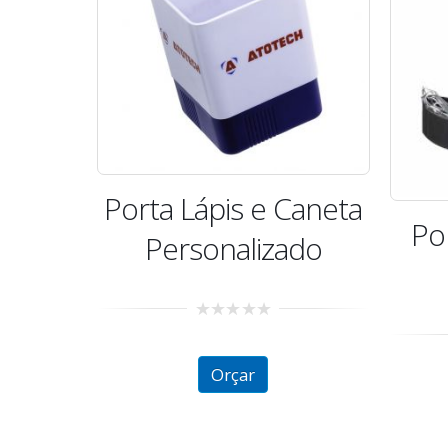
Porta Lápis e Caneta
Po
Personalizado
0
out
of
Orçar
5