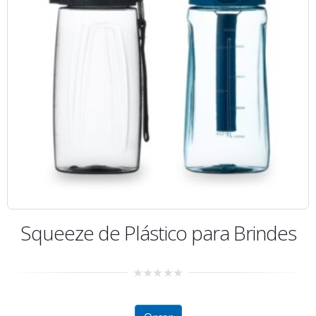
Squeeze de Plástico para Brindes
0
out
of
5