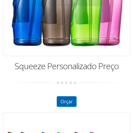
Squeeze Personalizado Preço
0
out
of
5
Orçar