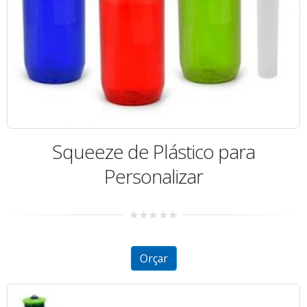
Squeeze de Plástico para
Personalizar
0
out
of
5
Orçar