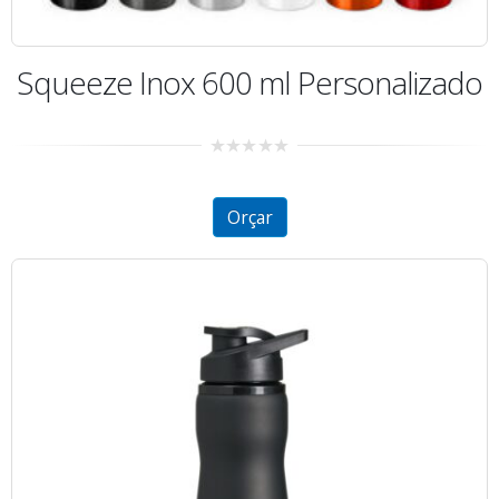
Squeeze Inox 600 ml Personalizado
0
out
of
5
Orçar