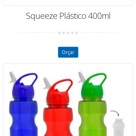
Squeeze Plástico 400ml
0
out
of
5
Orçar