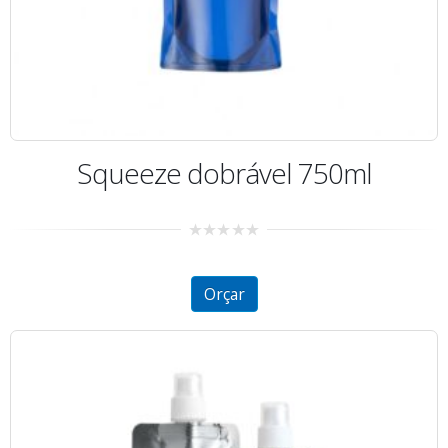
Squeeze dobrável 750ml
0
out
of
5
Orçar