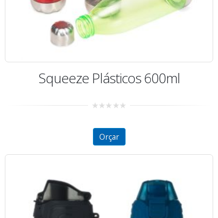
Squeeze Plásticos 600ml
0
out
of
5
Orçar