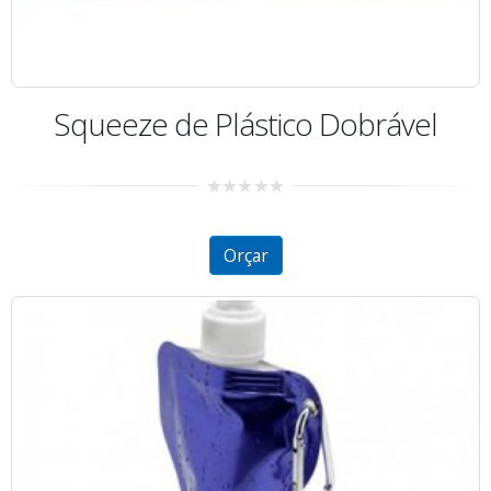
Squeeze de Plástico Dobrável
0
out
of
5
Orçar