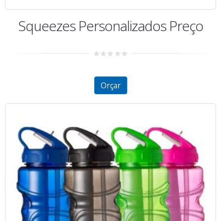
Squeezes Personalizados Preço
0
out
of
5
Orçar