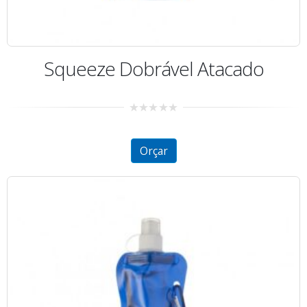
Squeeze Dobrável Atacado
0
out
of
5
Orçar