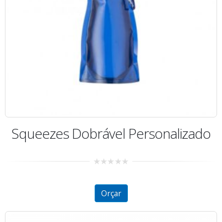
Squeezes Dobrável Personalizado
0
out
of
5
Orçar