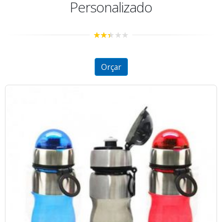
Personalizado
2.36
out of
5
Orçar