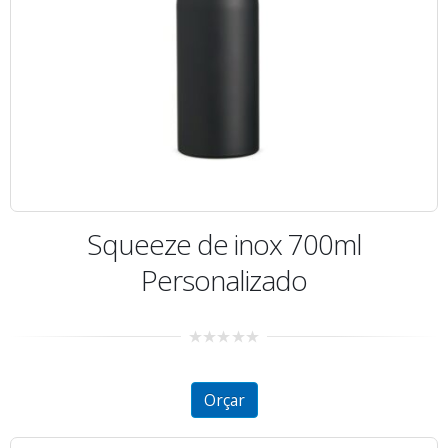
Squeeze de inox 700ml
Personalizado
0
out
of
5
Orçar