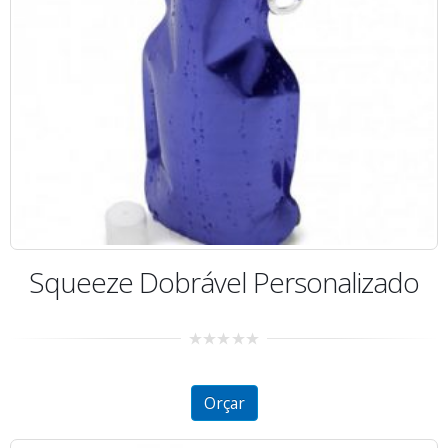
Squeeze Dobrável Personalizado
0
out
of
5
Orçar