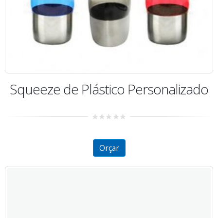
Squeeze de Plástico Personalizado
0
out
of
5
Orçar