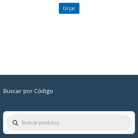
of
5
Orçar
Buscar por Código
Pesquisar
produtos