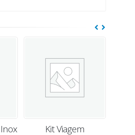
m
Pilhas AAA