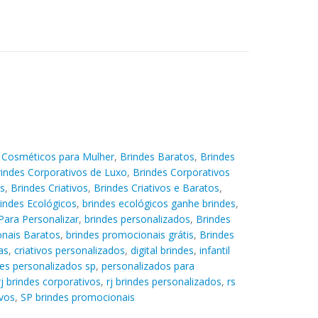
 Cosméticos para Mulher
,
Brindes Baratos
,
Brindes
indes Corporativos de Luxo
,
Brindes Corporativos
s
,
Brindes Criativos
,
Brindes Criativos e Baratos
,
indes Ecológicos
,
brindes ecológicos ganhe brindes
,
Para Personalizar
,
brindes personalizados
,
Brindes
nais Baratos
,
brindes promocionais grátis
,
Brindes
as
,
criativos personalizados
,
digital brindes
,
infantil
des personalizados sp
,
personalizados para
rj brindes corporativos
,
rj brindes personalizados
,
rs
ivos
,
SP brindes promocionais