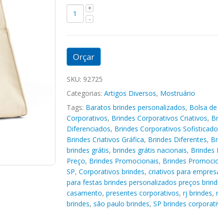
Orçar
SKU:
92725
Categorias:
Artigos Diversos
,
Mostruário
Tags:
Baratos brindes personalizados
,
Bolsa de
Corporativos
,
Brindes Corporativos Criativos
,
Br
Diferenciados
,
Brindes Corporativos Sofisticado
Brindes Criativos Gráfica
,
Brindes Diferentes
,
Br
brindes grátis
,
brindes grátis nacionais
,
Brindes 
Preço
,
Brindes Promocionais
,
Brindes Promocio
SP
,
Corporativos brindes
,
criativos para empres
para festas brindes personalizados preços brin
casamento
,
presentes corporativos
,
rj brindes
,
brindes
,
são paulo brindes
,
SP brindes corporat