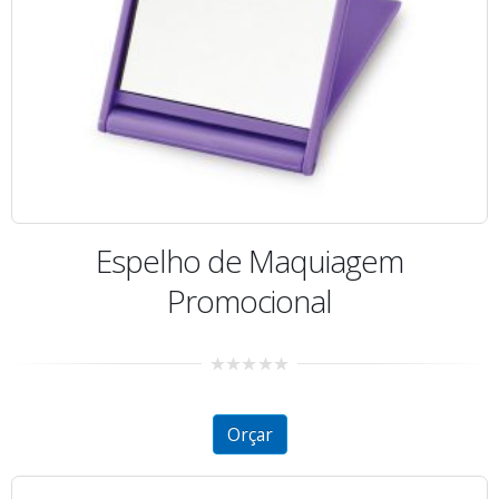
Espelho de Maquiagem
Promocional
0
out
of
5
Orçar