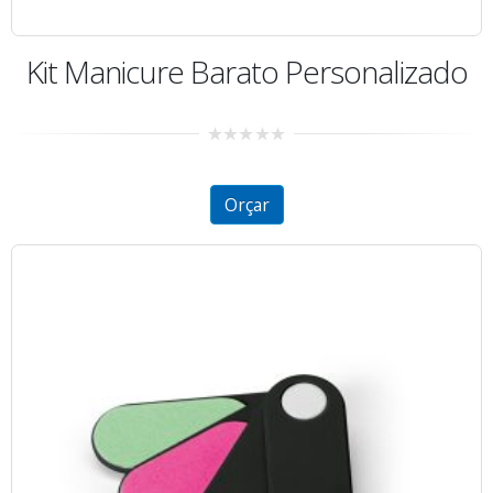
Kit Manicure Barato Personalizado
0
out
of
5
Orçar