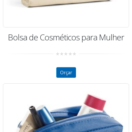
Bolsa de Cosméticos para Mulher
0
out
of
5
Orçar