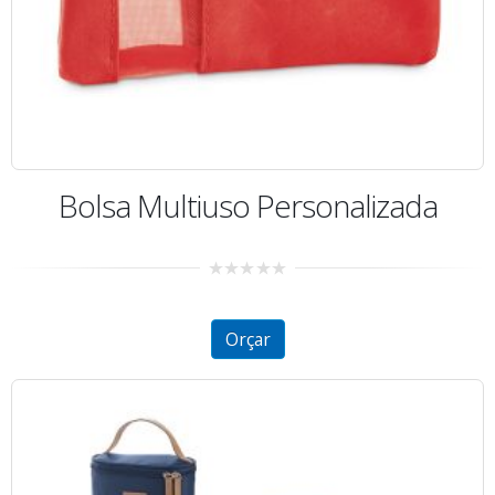
Bolsa Multiuso Personalizada
0
out
of
5
Orçar