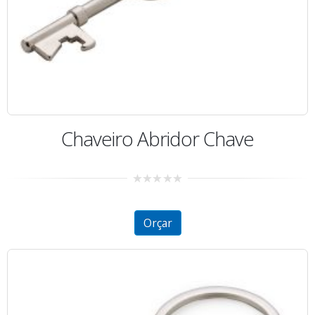
Chaveiro Abridor Chave
0
out
of
5
Orçar