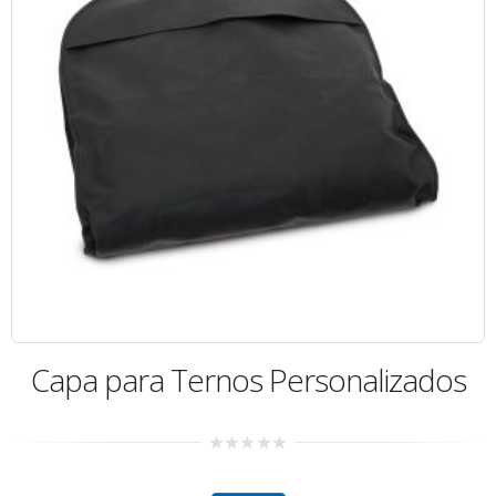
Capa para Ternos Personalizados
0
out
of