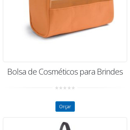
Bolsa de Cosméticos para Brindes
0
out
of
5
Orçar