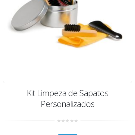
Kit Limpeza de Sapatos
Personalizados
0
out
of