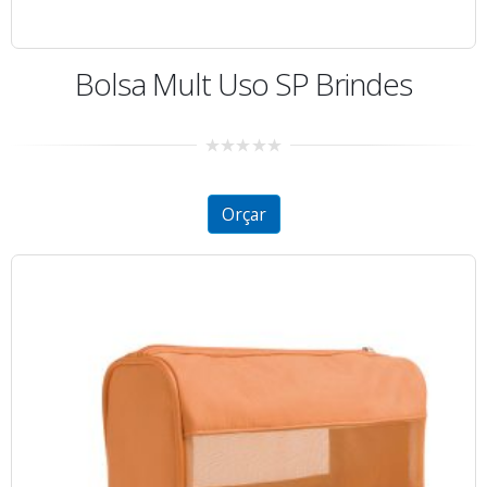
Bolsa Mult Uso SP Brindes
0
out
of
5
Orçar