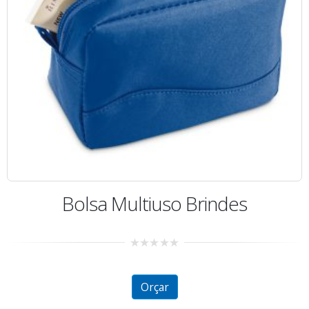
Bolsa Multiuso Brindes
0
out
of
5
Orçar