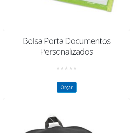
Bolsa Porta Documentos
Personalizados
0
out
of
5
Orçar