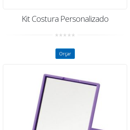
Kit Costura Personalizado
0
out
of
5
Orçar