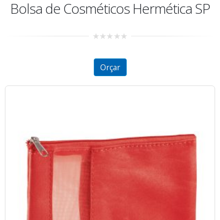
Bolsa de Cosméticos Hermética SP
0
out
of
5
Orçar