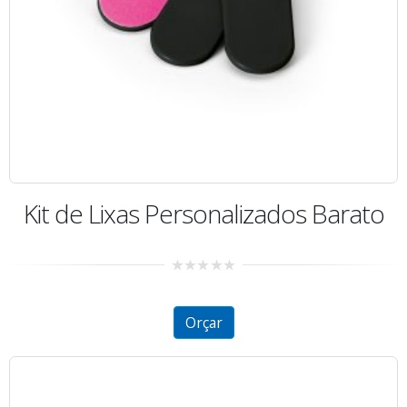
Kit de Lixas Personalizados Barato
0
out
of
5
Orçar