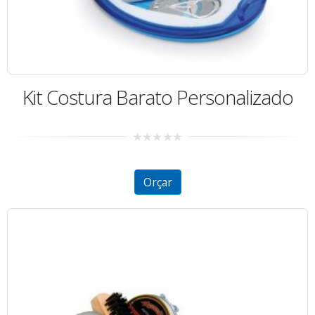
Kit Costura Barato Personalizado
0
out
of
5
Orçar