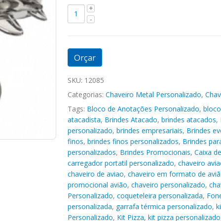
Orçar
SKU:
12085
Categorias:
Chaveiro Metal Personalizado
,
Chav
Tags:
Bloco de Anotações Personalizado
,
bloco
atacadista
,
Brindes Atacado
,
brindes atacados
,
personalizado
,
brindes empresariais
,
Brindes ev
finos
,
brindes finos personalizados
,
Brindes pa
personalizados
,
Brindes Promocionais
,
Caixa d
carregador portatil personalizado
,
chaveiro avi
chaveiro de aviao
,
chaveiro em formato de avi
promocional avião
,
chaveiro personalizado
,
cha
Personalizado
,
coqueteleira personalizada
,
Fone
personalizada
,
garrafa térmica personalizado
,
k
Personalizado
,
Kit Pizza
,
kit pizza personalizado