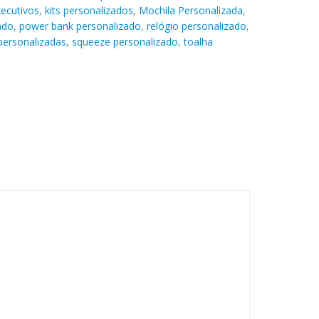
xecutivos
,
kits personalizados
,
Mochila Personalizada
,
ado
,
power bank personalizado
,
relógio personalizado
,
personalizadas
,
squeeze personalizado
,
toalha