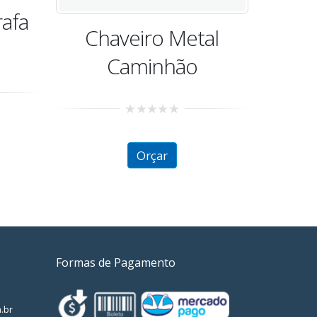
out
of
Orçar
5
al
Formas de Pagamento
.br