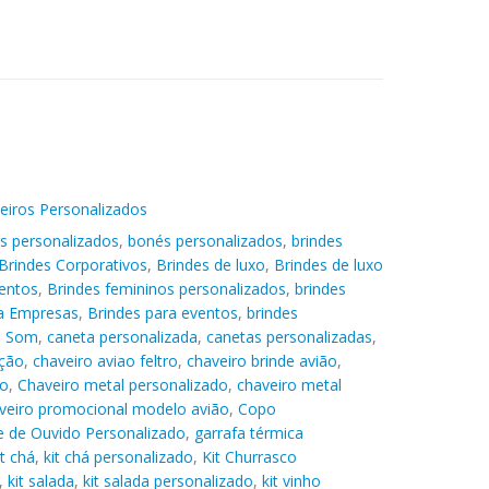
eiros Personalizados
s personalizados
,
bonés personalizados
,
brindes
Brindes Corporativos
,
Brindes de luxo
,
Brindes de luxo
entos
,
Brindes femininos personalizados
,
brindes
ra Empresas
,
Brindes para eventos
,
brindes
e Som
,
caneta personalizada
,
canetas personalizadas
,
ação
,
chaveiro aviao feltro
,
chaveiro brinde avião
,
ão
,
Chaveiro metal personalizado
,
chaveiro metal
veiro promocional modelo avião
,
Copo
 de Ouvido Personalizado
,
garrafa térmica
it chá
,
kit chá personalizado
,
Kit Churrasco
,
kit salada
,
kit salada personalizado
,
kit vinho