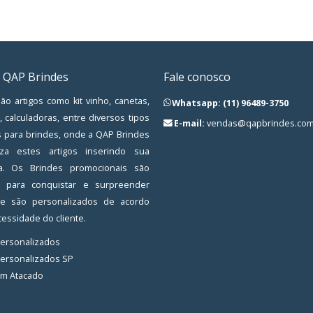
 QAP Brindes
Fale conosco
ão artigos como kit vinho, canetas,
Whatsapp: (11) 96489-3750
, calculadoras, entre diversos tipos
E-mail:
vendas@qapbrindes.com
s para brindes, onde a QAP Brindes
iza estes artigos inserindo sua
a. Os Brindes promocionais são
os para conquistar e surpreender
, e são personalizados de acordo
essidade do cliente.
Personalizados
Personalizados SP
em Atacado