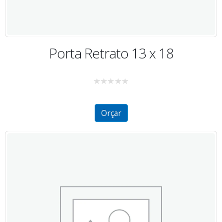
Porta Retrato 13 x 18
0
out
of
5
Orçar