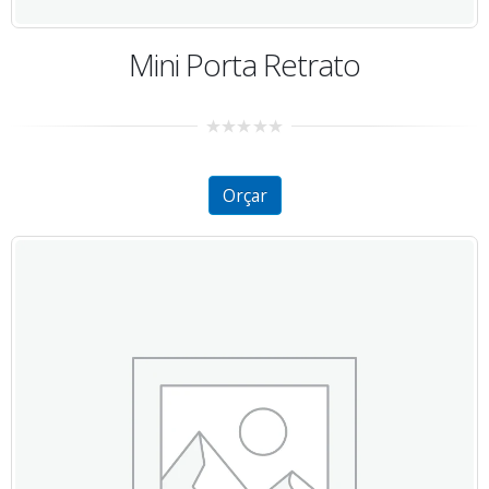
Mini Porta Retrato
0
out
of
5
Orçar