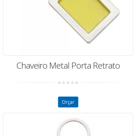
Chaveiro Metal Porta Retrato
0
out
of
5
Orçar