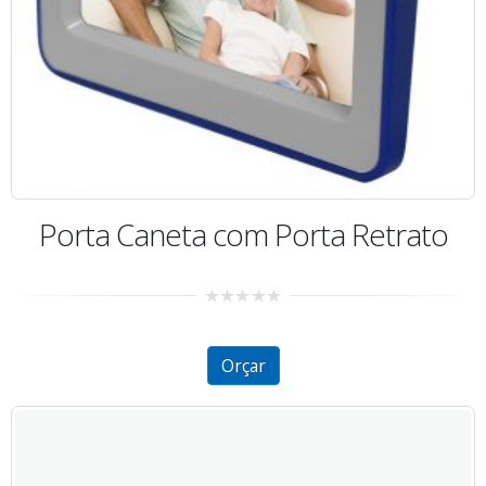
Porta Caneta com Porta Retrato
0
out
of
5
Orçar