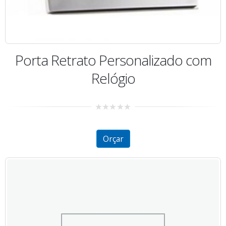
Porta Retrato Personalizado com
Relógio
0
out
of
5
Orçar