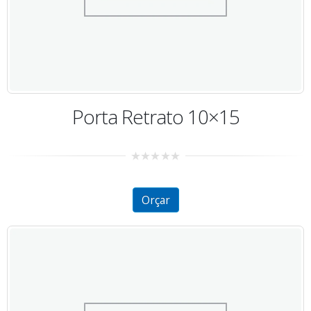
Porta Retrato 10×15
0
out
of
5
Orçar