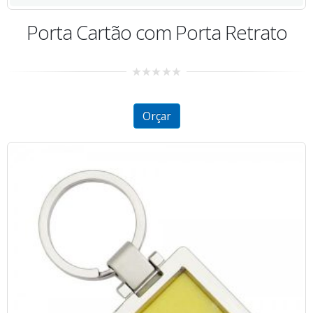
Porta Cartão com Porta Retrato
0
out
of
5
Orçar