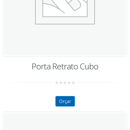
Porta Retrato Cubo
0
out
of
5
Orçar