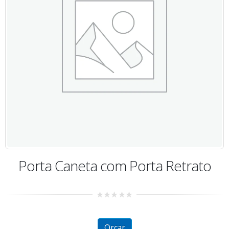
Porta Caneta com Porta Retrato
0
out
of
5
Orçar