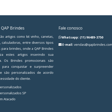
 QAP Brindes
Fale conosco
ão artigos como kit vinho, canetas,
Whatsapp: (11) 96489-3750
, calculadoras, entre diversos tipos
E-mail:
vendas@qapbrindes.com
s para brindes, onde a QAP Brindes
iza estes artigos inserindo sua
a. Os Brindes promocionais são
os para conquistar e surpreender
, e são personalizados de acordo
essidade do cliente.
Personalizados
Personalizados SP
em Atacado