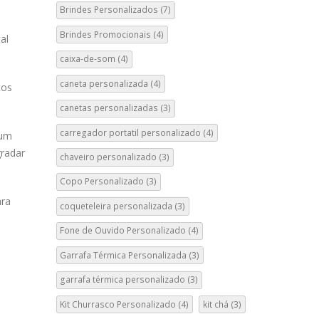
Brindes Personalizados
(7)
Brindes Promocionais
(4)
al
caixa-de-som
(4)
caneta personalizada
(4)
ços
canetas personalizadas
(3)
carregador portatil personalizado
(4)
 um
gradar
chaveiro personalizado
(3)
Copo Personalizado
(3)
ara
coqueteleira personalizada
(3)
Fone de Ouvido Personalizado
(4)
Garrafa Térmica Personalizada
(3)
garrafa térmica personalizado
(3)
Kit Churrasco Personalizado
(4)
kit chá
(3)