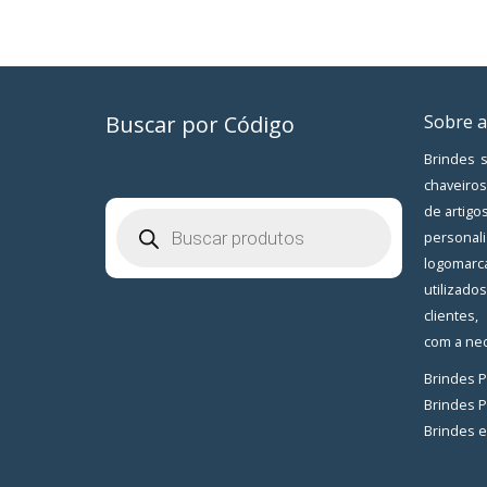
Buscar por Código
Sobre a
Brindes s
chaveiros
de artigo
Pesquisar
produtos
personal
logomarc
utilizad
clientes
com a nec
Brindes 
Brindes 
Brindes 