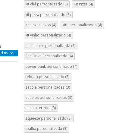
kit chá personalizado
(3)
Kit Pizza
(4)
kit pizza personalizado
(3)
Kits executivos
(4)
kits personalizados
(4)
kit vinho personalizado
(4)
necessaire personalizada
(3)
em
s
Brindes
d more...
Pen Drive Personalizado
(4)
para
Empresas
power bank personalizado
(4)
relógio personalizado
(3)
sacola personalizadas
(3)
sacolas personalizadas
(3)
sacola térmica
(3)
squeeze personalizado
(3)
toalha personalizada
(3)