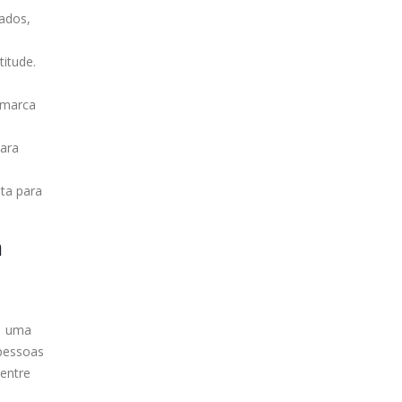
lados,
titude.
a marca
para
ita para
m
m uma
 pessoas
 entre