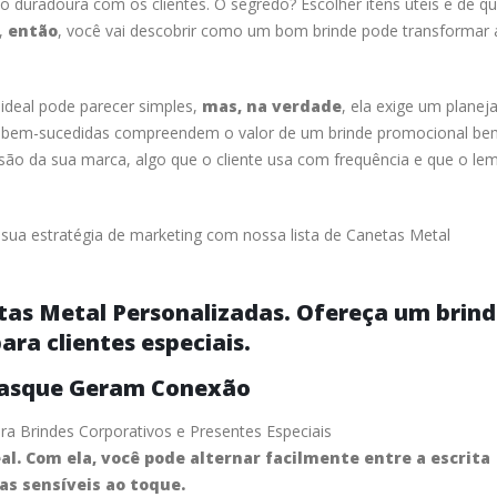
duradoura com os clientes. O segredo? Escolher itens úteis e de qu
o,
então
, você vai descobrir como um bom brinde pode transformar 
 ideal pode parecer simples,
mas, na verdade
, ela exige um plane
s bem-sucedidas compreendem o valor de um brinde promocional be
são da sua marca, algo que o cliente usa com frequência e que o le
sua estratégia de marketing com nossa lista de Canetas Metal
tas Metal Personalizadas. Ofereça um brin
para clientes especiais.
dasque Geram Conexão
para Brindes Corporativos e Presentes Especiais
deal. Com ela, você pode alternar facilmente entre a escrita
as sensíveis ao toque.