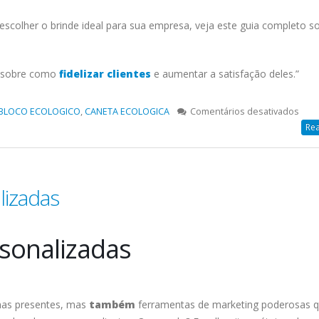
scolher o brinde ideal para sua empresa, veja este guia completo s
sobre como
fidelizar clientes
e aumentar a satisfação deles.”
em
BLOCO ECOLOGICO
,
CANETA ECOLOGICA
Comentários desativados
Brin
Rea
Ecol
Pers
lizadas
sonalizadas
nas presentes, mas
também
ferramentas de marketing poderosas 