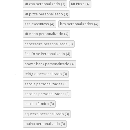
kit chá personalizado
(3)
Kit Pizza
(4)
kit pizza personalizado
(3)
Kits executivos
(4)
kits personalizados
(4)
kit vinho personalizado
(4)
necessaire personalizada
(3)
Pen Drive Personalizado
(4)
power bank personalizado
(4)
relógio personalizado
(3)
sacola personalizadas
(3)
sacolas personalizadas
(3)
sacola térmica
(3)
squeeze personalizado
(3)
toalha personalizada
(3)