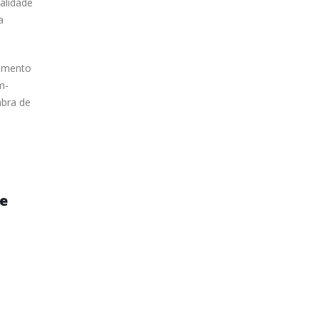
alidade
a
jamento
m-
mbra de
de