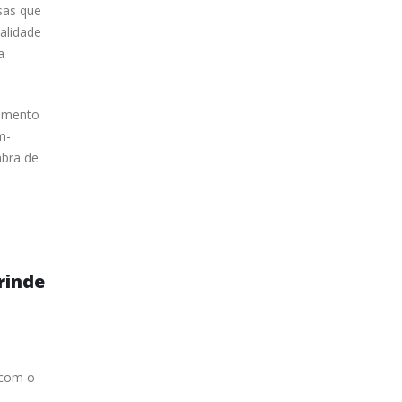
sas que
alidade
a
jamento
m-
mbra de
rinde
 com o