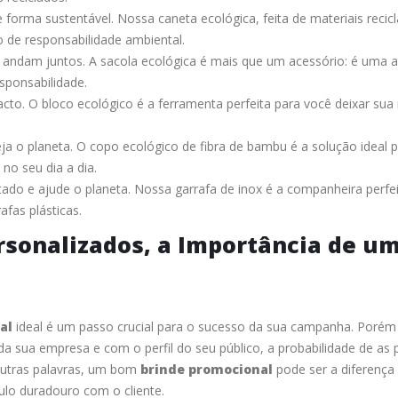
e forma sustentável. Nossa caneta ecológica, feita de materiais recic
 de responsabilidade ambiental.
a andam juntos. A sacola ecológica é mais que um acessório: é uma a
sponsabilidade.
acto. O bloco ecológico é a ferramenta perfeita para você deixar su
teja o planeta. O copo ecológico de fibra de bambu é a solução ideal 
 no seu dia a dia.
ado e ajude o planeta. Nossa garrafa de inox é a companheira perfe
afas plásticas.
rsonalizados, a Importância de u
al
ideal é um passo crucial para o sucesso da sua campanha. Poré
da sua empresa e com o perfil do seu público, a probabilidade de as
outras palavras, um bom
brinde promocional
pode ser a diferença
lo duradouro com o cliente.