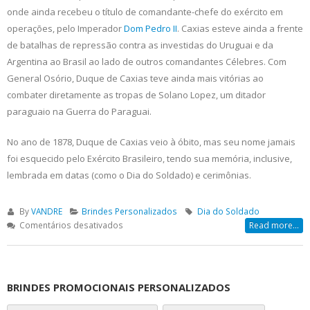
onde ainda recebeu o título de comandante-chefe do exército em
operações, pelo Imperador
Dom Pedro II
. Caxias esteve ainda a frente
de batalhas de repressão contra as investidas do Uruguai e da
Argentina ao Brasil ao lado de outros comandantes Célebres. Com
General Osório, Duque de Caxias teve ainda mais vitórias ao
combater diretamente as tropas de Solano Lopez, um ditador
paraguaio na Guerra do Paraguai.
No ano de 1878, Duque de Caxias veio à óbito, mas seu nome jamais
foi esquecido pelo Exército Brasileiro, tendo sua memória, inclusive,
lembrada em datas (como o Dia do Soldado) e cerimônias.
By
VANDRE
Brindes Personalizados
Dia do Soldado
em
Comentários desativados
Read more...
Dia
do
Soldado
BRINDES PROMOCIONAIS PERSONALIZADOS