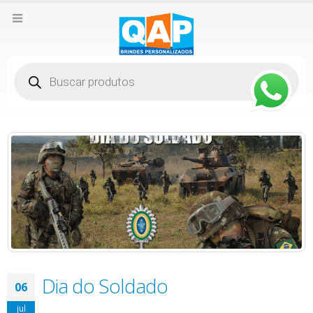
Pesquisar
produtos
Dia do Soldado
06
jul