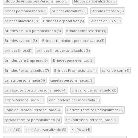
Bloco de Anotações Personalizado
(3)
blocos personalizados
(3)
bonés personalizados
(3)
brindes atacadista
(3)
Brindes atacado
(3)
brindes atacados
(3)
Brindes Corporativos
(5)
Brindes de luxo
(3)
Brindes de luxo personalizado
(3)
brindes empresariais
(3)
Brindes eventos
(3)
Brindes femininos personalizados
(3)
brindes finos
(3)
brindes finos personalizados
(3)
Brindes para Empresas
(5)
Brindes para eventos
(3)
Brindes Personalizados
(7)
Brindes Promocionais
(4)
caixa-de-som
(4)
caneta personalizada
(4)
canetas personalizadas
(3)
carregador portatil personalizado
(4)
chaveiro personalizado
(3)
Copo Personalizado
(3)
coqueteleira personalizada
(3)
Fone de Ouvido Personalizado
(4)
Garrafa Térmica Personalizada
(3)
garrafa térmica personalizado
(3)
Kit Churrasco Personalizado
(4)
kit chá
(3)
kit chá personalizado
(3)
Kit Pizza
(4)