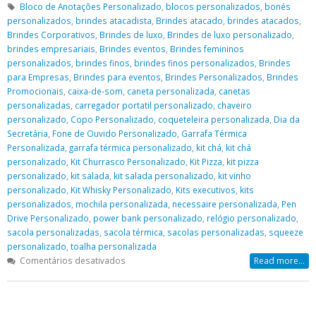
Bloco de Anotações Personalizado
,
blocos personalizados
,
bonés
personalizados
,
brindes atacadista
,
Brindes atacado
,
brindes atacados
,
Brindes Corporativos
,
Brindes de luxo
,
Brindes de luxo personalizado
,
brindes empresariais
,
Brindes eventos
,
Brindes femininos
personalizados
,
brindes finos
,
brindes finos personalizados
,
Brindes
para Empresas
,
Brindes para eventos
,
Brindes Personalizados
,
Brindes
Promocionais
,
caixa-de-som
,
caneta personalizada
,
canetas
personalizadas
,
carregador portatil personalizado
,
chaveiro
personalizado
,
Copo Personalizado
,
coqueteleira personalizada
,
Dia da
Secretária
,
Fone de Ouvido Personalizado
,
Garrafa Térmica
Personalizada
,
garrafa térmica personalizado
,
kit chá
,
kit chá
personalizado
,
Kit Churrasco Personalizado
,
Kit Pizza
,
kit pizza
personalizado
,
kit salada
,
kit salada personalizado
,
kit vinho
personalizado
,
Kit Whisky Personalizado
,
Kits executivos
,
kits
personalizados
,
mochila personalizada
,
necessaire personalizada
,
Pen
Drive Personalizado
,
power bank personalizado
,
relógio personalizado
,
sacola personalizadas
,
sacola térmica
,
sacolas personalizadas
,
squeeze
personalizado
,
toalha personalizada
em
Comentários desativados
Read more...
Dia
da
Secretária