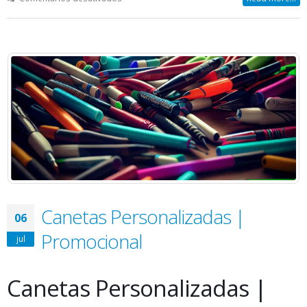
brindes
personalizados
|
Corporativos
Canetas Personalizadas |
06
Promocional
jul
Canetas Personalizadas |