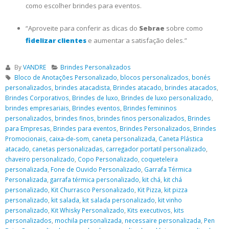
como escolher brindes para eventos.
“Aproveite para conferir as dicas do
Sebrae
sobre como
fidelizar clientes
e aumentar a satisfação deles.”
By
VANDRE
Brindes Personalizados
Bloco de Anotações Personalizado
,
blocos personalizados
,
bonés
personalizados
,
brindes atacadista
,
Brindes atacado
,
brindes atacados
,
Brindes Corporativos
,
Brindes de luxo
,
Brindes de luxo personalizado
,
brindes empresariais
,
Brindes eventos
,
Brindes femininos
personalizados
,
brindes finos
,
brindes finos personalizados
,
Brindes
para Empresas
,
Brindes para eventos
,
Brindes Personalizados
,
Brindes
Promocionais
,
caixa-de-som
,
caneta personalizada
,
Caneta Plástica
atacado
,
canetas personalizadas
,
carregador portatil personalizado
,
chaveiro personalizado
,
Copo Personalizado
,
coqueteleira
personalizada
,
Fone de Ouvido Personalizado
,
Garrafa Térmica
Personalizada
,
garrafa térmica personalizado
,
kit chá
,
kit chá
personalizado
,
Kit Churrasco Personalizado
,
Kit Pizza
,
kit pizza
personalizado
,
kit salada
,
kit salada personalizado
,
kit vinho
personalizado
,
Kit Whisky Personalizado
,
Kits executivos
,
kits
personalizados
,
mochila personalizada
,
necessaire personalizada
,
Pen