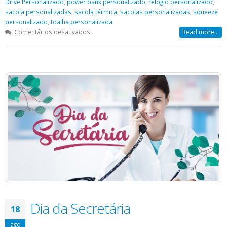
Drive Personalizado
,
power bank personalizado
,
relógio personalizado
,
sacola personalizadas
,
sacola térmica
,
sacolas personalizadas
,
squeeze
personalizado
,
toalha personalizada
em
Comentários desativados
Read more...
Canetas
Personalizadas
|
Promocional
Dia da Secretária
18
ago