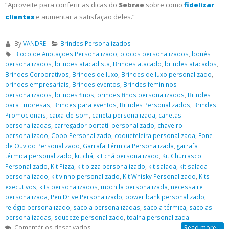
“Aproveite para conferir as dicas do
Sebrae
sobre como
fidelizar
clientes
e aumentar a satisfação deles.”
By
VANDRE
Brindes Personalizados
Bloco de Anotações Personalizado
,
blocos personalizados
,
bonés
personalizados
,
brindes atacadista
,
Brindes atacado
,
brindes atacados
,
Brindes Corporativos
,
Brindes de luxo
,
Brindes de luxo personalizado
,
brindes empresariais
,
Brindes eventos
,
Brindes femininos
personalizados
,
brindes finos
,
brindes finos personalizados
,
Brindes
para Empresas
,
Brindes para eventos
,
Brindes Personalizados
,
Brindes
Promocionais
,
caixa-de-som
,
caneta personalizada
,
canetas
personalizadas
,
carregador portatil personalizado
,
chaveiro
personalizado
,
Copo Personalizado
,
coqueteleira personalizada
,
Fone
de Ouvido Personalizado
,
Garrafa Térmica Personalizada
,
garrafa
térmica personalizado
,
kit chá
,
kit chá personalizado
,
Kit Churrasco
Personalizado
,
Kit Pizza
,
kit pizza personalizado
,
kit salada
,
kit salada
personalizado
,
kit vinho personalizado
,
Kit Whisky Personalizado
,
Kits
executivos
,
kits personalizados
,
mochila personalizada
,
necessaire
personalizada
,
Pen Drive Personalizado
,
power bank personalizado
,
relógio personalizado
,
sacola personalizadas
,
sacola térmica
,
sacolas
personalizadas
,
squeeze personalizado
,
toalha personalizada
em
Comentários desativados
Read more...