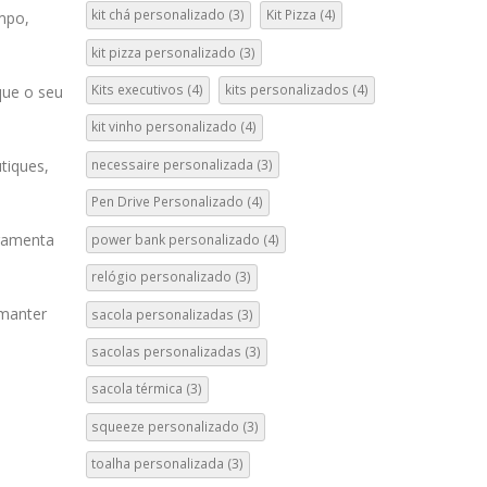
kit chá personalizado
(3)
Kit Pizza
(4)
mpo,
kit pizza personalizado
(3)
Kits executivos
(4)
kits personalizados
(4)
que o seu
kit vinho personalizado
(4)
necessaire personalizada
(3)
tiques,
Pen Drive Personalizado
(4)
rramenta
power bank personalizado
(4)
relógio personalizado
(3)
 manter
sacola personalizadas
(3)
sacolas personalizadas
(3)
sacola térmica
(3)
squeeze personalizado
(3)
toalha personalizada
(3)