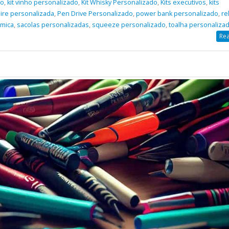
do
,
kit vinho personalizado
,
Kit Whisky Personalizado
,
Kits executivos
,
kits
ire personalizada
,
Pen Drive Personalizado
,
power bank personalizado
,
re
rmica
,
sacolas personalizadas
,
squeeze personalizado
,
toalha personaliza
Rea