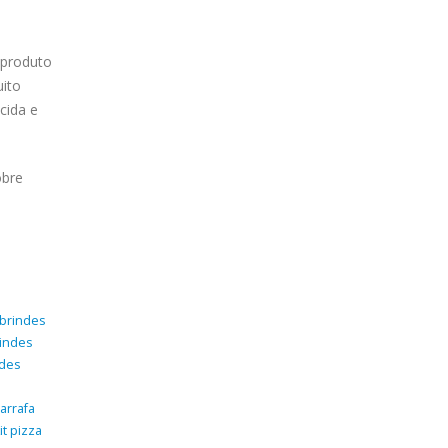
 produto
uito
cida e
obre
brindes
indes
ndes
arrafa
it pizza