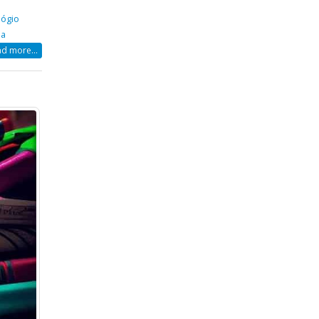
lógio
da
d more...