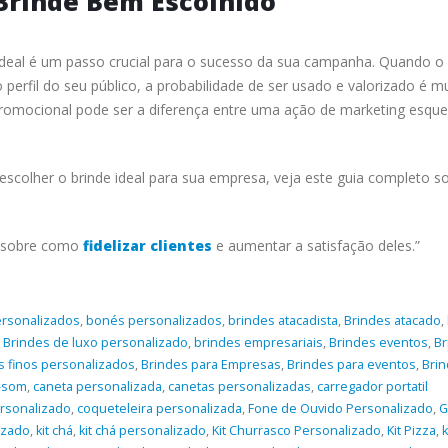
Brinde Bem Escolhido
ideal é um passo crucial para o sucesso da sua campanha. Quando o
perfil do seu público, a probabilidade de ser usado e valorizado é m
romocional pode ser a diferença entre uma ação de marketing esque
scolher o brinde ideal para sua empresa, veja este guia completo s
sobre como
fidelizar clientes
e aumentar a satisfação deles.”
ersonalizados
,
bonés personalizados
,
brindes atacadista
,
Brindes atacado
,
,
Brindes de luxo personalizado
,
brindes empresariais
,
Brindes eventos
,
Br
s finos personalizados
,
Brindes para Empresas
,
Brindes para eventos
,
Bri
e-som
,
caneta personalizada
,
canetas personalizadas
,
carregador portatil
rsonalizado
,
coqueteleira personalizada
,
Fone de Ouvido Personalizado
,
G
izado
,
kit chá
,
kit chá personalizado
,
Kit Churrasco Personalizado
,
Kit Pizza
,
k