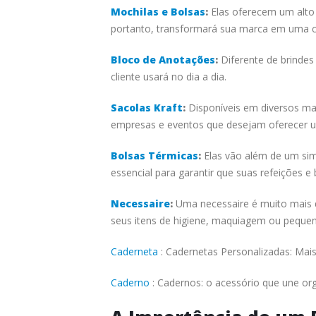
Mochilas e Bolsas
:
Elas oferecem um alto 
portanto, transformará sua marca em uma co
Bloco de Anotações
:
Diferente de brinde
cliente usará no dia a dia.
Sacolas Kraft
:
Disponíveis em diversos mat
empresas e eventos que desejam oferecer 
Bolsas Térmicas
:
Elas vão além de um sim
essencial para garantir que suas refeições 
Necessaire
:
Uma necessaire é muito mais d
seus itens de higiene, maquiagem ou peque
Caderneta
: Cadernetas Personalizadas: Mai
Caderno
: Cadernos: o acessório que une org