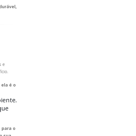
durável,
e
s e
cio.
 ela é o
iente.
 que
 para o
m sua