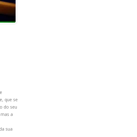
e
e, que se
ão do seu
, mas a
da sua