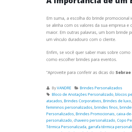
A Importância de um 
Em suma, a escolha do brinde promocional 
se alinha com os valores da sua empresa e o 
maior. Em outras palavras, um bom brinde p
um vínculo duradouro com o cliente.
Enfim, se você quer saber mais sobre como e
como escolher brindes para eventos.
“Aproveite para conferir as dicas do
Sebrae
By
VANDRE
Brindes Personalizados
Bloco de Anotações Personalizado
,
blocos p
atacados
,
Brindes Corporativos
,
Brindes de luxo
femininos personalizados
,
brindes finos
,
brinde
Personalizados
,
Brindes Promocionais
,
caixa-d
personalizado
,
chaveiro personalizado
,
Copo Pe
Térmica Personalizada
,
garrafa térmica personal