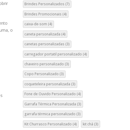
obrir
Brindes Personalizados
(7)
Brindes Promocionais
(4)
ento
caixa-de-som
(4)
suma, o
caneta personalizada
(4)
canetas personalizadas
(3)
carregador portatil personalizado
(4)
chaveiro personalizado
(3)
Copo Personalizado
(3)
coqueteleira personalizada
(3)
Fone de Ouvido Personalizado
(4)
es
Garrafa Térmica Personalizada
(3)
garrafa térmica personalizado
(3)
Kit Churrasco Personalizado
(4)
kit chá
(3)