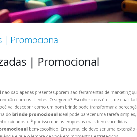
s | Promocional
zadas | Promocional
l não são apenas presentes,porem são ferramentas de marketing qu
nexão com os clientes. O segredo? Escolher itens úteis, de qualidad
 você vai descobrir como um bom brinde pode transformar a percepç
olha do
brinde promocional
ideal pode parecer uma tarefa simples
nto cuidadoso. É por isso que as empresas mais bem-sucedidas
promocional
bem-escolhido. Em suma, ele deve ser uma extensão 
equência e que o lembra de você em momentos estratégicos.