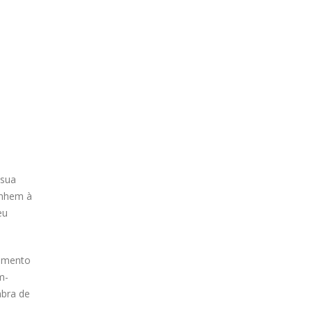
 sua
inhem à
eu
jamento
m-
mbra de