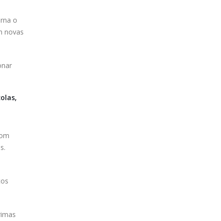
rna o
m novas
onar
olas,
com
s.
ços
rimas