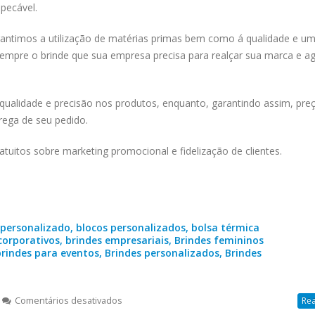
pecável.
ntimos a utilização de matérias primas bem como á qualidade e u
mpre o brinde que sua empresa precisa para realçar sua marca e a
alidade e precisão nos produtos, enquanto, garantindo assim, pre
rega de seu pedido.
uitos sobre marketing promocional e fidelização de clientes.
personalizado, blocos personalizados, bolsa térmica
corporativos, brindes empresariais, Brindes femininos
rindes para eventos, Brindes personalizados, Brindes
em
Comentários desativados
Rea