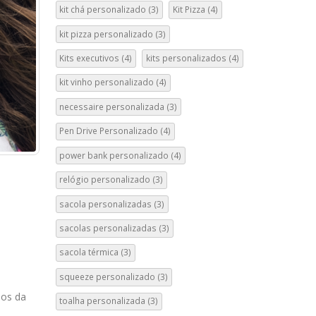
kit chá personalizado
(3)
Kit Pizza
(4)
kit pizza personalizado
(3)
Kits executivos
(4)
kits personalizados
(4)
kit vinho personalizado
(4)
necessaire personalizada
(3)
Pen Drive Personalizado
(4)
power bank personalizado
(4)
relógio personalizado
(3)
sacola personalizadas
(3)
sacolas personalizadas
(3)
sacola térmica
(3)
squeeze personalizado
(3)
ios da
toalha personalizada
(3)