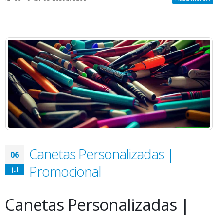
brindes
personalizados
|
Corporativos
Canetas Personalizadas |
06
Promocional
jul
Canetas Personalizadas |