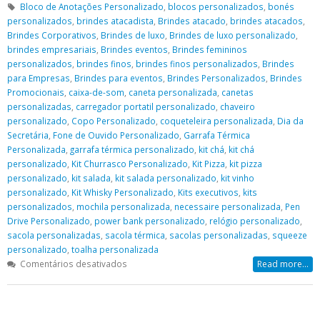
Bloco de Anotações Personalizado
,
blocos personalizados
,
bonés
personalizados
,
brindes atacadista
,
Brindes atacado
,
brindes atacados
,
Brindes Corporativos
,
Brindes de luxo
,
Brindes de luxo personalizado
,
brindes empresariais
,
Brindes eventos
,
Brindes femininos
personalizados
,
brindes finos
,
brindes finos personalizados
,
Brindes
para Empresas
,
Brindes para eventos
,
Brindes Personalizados
,
Brindes
Promocionais
,
caixa-de-som
,
caneta personalizada
,
canetas
personalizadas
,
carregador portatil personalizado
,
chaveiro
personalizado
,
Copo Personalizado
,
coqueteleira personalizada
,
Dia da
Secretária
,
Fone de Ouvido Personalizado
,
Garrafa Térmica
Personalizada
,
garrafa térmica personalizado
,
kit chá
,
kit chá
personalizado
,
Kit Churrasco Personalizado
,
Kit Pizza
,
kit pizza
personalizado
,
kit salada
,
kit salada personalizado
,
kit vinho
personalizado
,
Kit Whisky Personalizado
,
Kits executivos
,
kits
personalizados
,
mochila personalizada
,
necessaire personalizada
,
Pen
Drive Personalizado
,
power bank personalizado
,
relógio personalizado
,
sacola personalizadas
,
sacola térmica
,
sacolas personalizadas
,
squeeze
personalizado
,
toalha personalizada
em
Comentários desativados
Read more...
Dia
da
Secretária