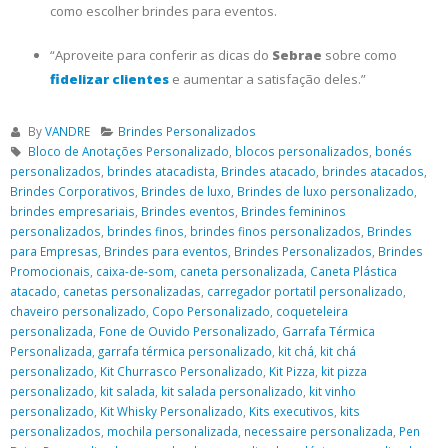
como escolher brindes para eventos.
“Aproveite para conferir as dicas do
Sebrae
sobre como
fidelizar clientes
e aumentar a satisfação deles.”
By
VANDRE
Brindes Personalizados
Bloco de Anotações Personalizado
,
blocos personalizados
,
bonés
personalizados
,
brindes atacadista
,
Brindes atacado
,
brindes atacados
,
Brindes Corporativos
,
Brindes de luxo
,
Brindes de luxo personalizado
,
brindes empresariais
,
Brindes eventos
,
Brindes femininos
personalizados
,
brindes finos
,
brindes finos personalizados
,
Brindes
para Empresas
,
Brindes para eventos
,
Brindes Personalizados
,
Brindes
Promocionais
,
caixa-de-som
,
caneta personalizada
,
Caneta Plástica
atacado
,
canetas personalizadas
,
carregador portatil personalizado
,
chaveiro personalizado
,
Copo Personalizado
,
coqueteleira
personalizada
,
Fone de Ouvido Personalizado
,
Garrafa Térmica
Personalizada
,
garrafa térmica personalizado
,
kit chá
,
kit chá
personalizado
,
Kit Churrasco Personalizado
,
Kit Pizza
,
kit pizza
personalizado
,
kit salada
,
kit salada personalizado
,
kit vinho
personalizado
,
Kit Whisky Personalizado
,
Kits executivos
,
kits
personalizados
,
mochila personalizada
,
necessaire personalizada
,
Pen