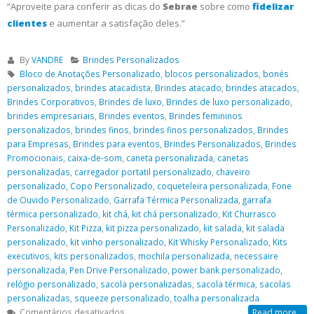
“Aproveite para conferir as dicas do
Sebrae
sobre como
fidelizar
clientes
e aumentar a satisfação deles.”
By
VANDRE
Brindes Personalizados
Bloco de Anotações Personalizado
,
blocos personalizados
,
bonés
personalizados
,
brindes atacadista
,
Brindes atacado
,
brindes atacados
,
Brindes Corporativos
,
Brindes de luxo
,
Brindes de luxo personalizado
,
brindes empresariais
,
Brindes eventos
,
Brindes femininos
personalizados
,
brindes finos
,
brindes finos personalizados
,
Brindes
para Empresas
,
Brindes para eventos
,
Brindes Personalizados
,
Brindes
Promocionais
,
caixa-de-som
,
caneta personalizada
,
canetas
personalizadas
,
carregador portatil personalizado
,
chaveiro
personalizado
,
Copo Personalizado
,
coqueteleira personalizada
,
Fone
de Ouvido Personalizado
,
Garrafa Térmica Personalizada
,
garrafa
térmica personalizado
,
kit chá
,
kit chá personalizado
,
Kit Churrasco
Personalizado
,
Kit Pizza
,
kit pizza personalizado
,
kit salada
,
kit salada
personalizado
,
kit vinho personalizado
,
Kit Whisky Personalizado
,
Kits
executivos
,
kits personalizados
,
mochila personalizada
,
necessaire
personalizada
,
Pen Drive Personalizado
,
power bank personalizado
,
relógio personalizado
,
sacola personalizadas
,
sacola térmica
,
sacolas
personalizadas
,
squeeze personalizado
,
toalha personalizada
em
Comentários desativados
Read more...