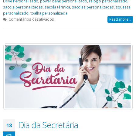
Drive Personalizado
,
power bank personalizado
,
relógio personalizado
,
sacola personalizadas
,
sacola térmica
,
sacolas personalizadas
,
squeeze
personalizado
,
toalha personalizada
em
Comentários desativados
Read more...
Canetas
Personalizadas
|
Promocional
Dia da Secretária
18
ago