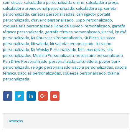
com strass
,
calculadora personalizada online
,
calculadora preço
,
calculadora promocional personalizada
,
calculadora sp
,
caneta
personalizada
,
canetas personalizadas
,
carregador portatil
personalizado
,
chaveiro personalizado
,
Copo Personalizado
,
coqueteleira personalizada
,
Fone de Ouvido Personalizado
,
garrafa
térmica personalizada
,
garrafa térmica personalizado
,
kit chá
,
kit chá
personalizado
,
Kit Churrasco Personalizado
,
Kit Pizza
,
kit pizza
personalizado
,
kit salada
,
kit salada personalizado
,
kit vinho
personalizado
,
Kit Whisky Personalizado
,
Kits executivos
,
kits
personalizados
,
Mochila Personalizada
,
necessaire personalizada
,
Pen Drive Personalizado
,
personalizada calculadora
,
power bank
personalizado
,
relógio personalizado
,
sacola personalizadas
,
sacola
térmica
,
sacolas personalizadas
,
squeeze personalizado
,
toalha
personalizada
Descrição