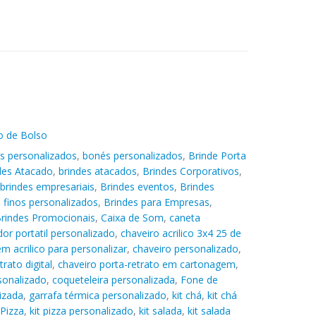
o de Bolso
s personalizados
,
bonés personalizados
,
Brinde Porta
des Atacado
,
brindes atacados
,
Brindes Corporativos
,
brindes empresariais
,
Brindes eventos
,
Brindes
 finos personalizados
,
Brindes para Empresas
,
rindes Promocionais
,
Caixa de Som
,
caneta
or portatil personalizado
,
chaveiro acrilico 3x4 25 de
m acrilico para personalizar
,
chaveiro personalizado
,
rato digital
,
chaveiro porta-retrato em cartonagem
,
onalizado
,
coqueteleira personalizada
,
Fone de
izada
,
garrafa térmica personalizado
,
kit chá
,
kit chá
 Pizza
,
kit pizza personalizado
,
kit salada
,
kit salada