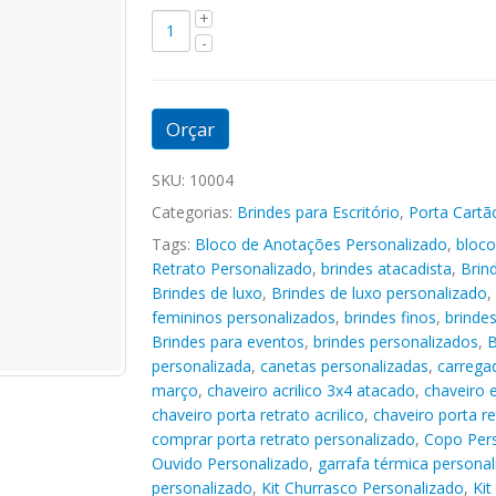
Orçar
SKU:
10004
Categorias:
Brindes para Escritório
,
Porta Cartã
Tags:
Bloco de Anotações Personalizado
,
bloco
Retrato Personalizado
,
brindes atacadista
,
Brin
Brindes de luxo
,
Brindes de luxo personalizado
,
femininos personalizados
,
brindes finos
,
brindes
Brindes para eventos
,
brindes personalizados
,
B
personalizada
,
canetas personalizadas
,
carregad
março
,
chaveiro acrilico 3x4 atacado
,
chaveiro e
chaveiro porta retrato acrilico
,
chaveiro porta ret
comprar porta retrato personalizado
,
Copo Pers
Ouvido Personalizado
,
garrafa térmica personal
personalizado
,
Kit Churrasco Personalizado
,
Kit