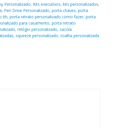
ky Personalizado
,
Kits executivos
,
kits personalizados
,
a
,
Pen Drive Personalizado
,
porta chaves
,
porta
o bh
,
porta retrato personalizado como fazer
,
porta
rsonalizado para casamento
,
porta retrato
nalizado
,
relógio personalizado
,
sacola
lizadas
,
squeeze personalizado
,
toalha personalizada