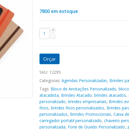
7800 em estoque
Orçar
SKU:
12295
Categorias:
Agendas Personalizadas
,
Brindes pa
Tags:
Bloco de Anotações Personalizado
,
bloco
atacadista
,
Brindes Atacado
,
brindes atacados
,
personalizado
,
brindes empresariais
,
Brindes ev
finos
,
brindes finos personalizados
,
Brindes pa
personalizados
,
Brindes Promocionais
,
Caixa d
carregador portatil personalizado
,
chaveiro per
personalizada
,
Fone de Ouvido Personalizado
,