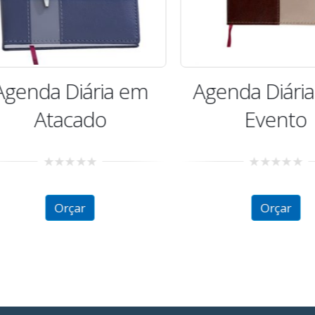
enda Diária em
Agenda Diária 
Atacado
Evento
0
0
out
out
of
of
Orçar
Orçar
5
5