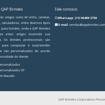
 QAP Brindes
Fale conosco
ão artigos como kit vinho, canetas,
Whatsapp: (11) 96489-3750
, calculadoras, entre diversos tipos
E-mail:
vendas@qapbrindes.com
s para brindes, onde a QAP Brindes
iza estes artigos inserindo sua
a. Os Brindes promocionais são
os para conquistar e surpreender
, e são personalizados de acordo
essidade do cliente.
Personalizados
Personalizados SP
em Atacado
QAP Brindes Corporativos Person