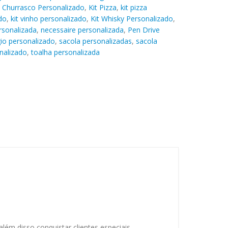
t Churrasco Personalizado
,
Kit Pizza
,
kit pizza
do
,
kit vinho personalizado
,
Kit Whisky Personalizado
,
rsonalizada
,
necessaire personalizada
,
Pen Drive
gio personalizado
,
sacola personalizadas
,
sacola
nalizado
,
toalha personalizada
lém disso conquistar clientes especiais.