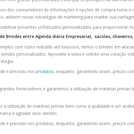
o dos consumidores às informações e opções de compra torna o me
o, adotem novas estratégias de marketing para manter sua vantage
ibilizar presentes sofisticados personalizados para proporcionar ma
e Brindes entre Agenda diária Empresarial, sacolas, chaveiros, 
 simples com custo reduzido até luxuosos, temos o brindes em ataca
brindes personalizados. Aproveite a visita e solicite uma cotação on
ratégia.
de e precisão nos
produtos
, enquanto, garantindo assim, preços com
randes fornecedores e garantimos a utilização de matérias prima
 a utilização de matérias primas bem como á qualidade e um acab
marca e agradar seus clientes.
 e precisão nos produtos, enquanto, garantindo assim, preços comp