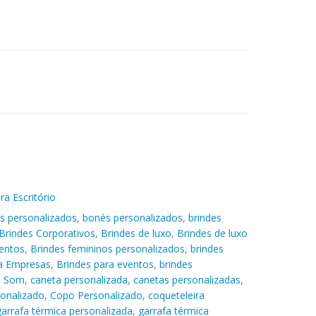
ra Escritório
s personalizados
,
bonés personalizados
,
brindes
Brindes Corporativos
,
Brindes de luxo
,
Brindes de luxo
entos
,
Brindes femininos personalizados
,
brindes
ra Empresas
,
Brindes para eventos
,
brindes
e Som
,
caneta personalizada
,
canetas personalizadas
,
sonalizado
,
Copo Personalizado
,
coqueteleira
garrafa térmica personalizada
,
garrafa térmica