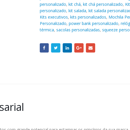
personalizado
,
kit chá
,
kit chá personalizado
,
Ki
personalizado
,
kit salada
,
kit salada personaliza
Kits executivos
,
kits personalizados
,
Mochila Pe
Personalizado
,
power bank personalizado
,
reló
térmica
,
sacolas personalizadas
,
squeeze perso
arial
tos com grande potencial para estampar os princípios da sua marca a