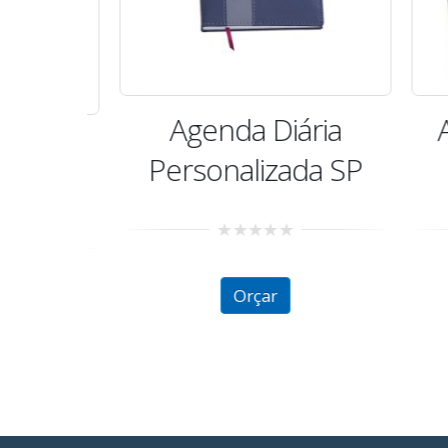
Agenda Diária
Ag
rtas
Personalizada SP
dos
0
out
of
Orçar
5