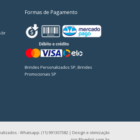
Formas de Pagamento
.br
Brindes Personalizados SP, Brindes
Promocionais SP
alizados - Whatsapp: (11) 991307382 | Design e otimização
por
Bluedot.com.br