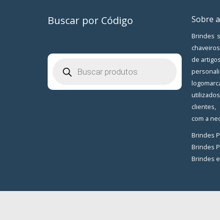
Buscar por Código
Sobre a
Brindes s
chaveiros
de artigo
Pesquisar
produtos
personal
logomarc
utilizad
clientes
com a nec
Brindes 
Brindes 
Brindes 