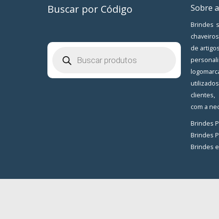
Buscar por Código
Sobre a
Brindes s
chaveiros
de artigo
Pesquisar
produtos
personal
logomarc
utilizad
clientes
com a nec
Brindes 
Brindes 
Brindes 