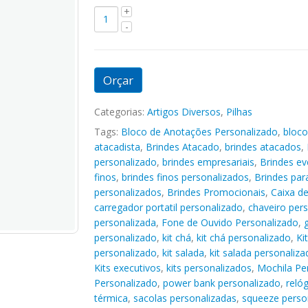
Orçar
Categorias:
Artigos Diversos
,
Pilhas
Tags:
Bloco de Anotações Personalizado
,
bloco
atacadista
,
Brindes Atacado
,
brindes atacados
,
personalizado
,
brindes empresariais
,
Brindes ev
finos
,
brindes finos personalizados
,
Brindes pa
personalizados
,
Brindes Promocionais
,
Caixa d
carregador portatil personalizado
,
chaveiro per
personalizada
,
Fone de Ouvido Personalizado
,
personalizado
,
kit chá
,
kit chá personalizado
,
Ki
personalizado
,
kit salada
,
kit salada personaliza
Kits executivos
,
kits personalizados
,
Mochila Pe
Personalizado
,
power bank personalizado
,
reló
térmica
,
sacolas personalizadas
,
squeeze perso