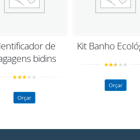
Headfone Wire
 Banho Ecológico
Personaliza
2.53
out of
2.40
5
out of
Orçar
5
Orçar