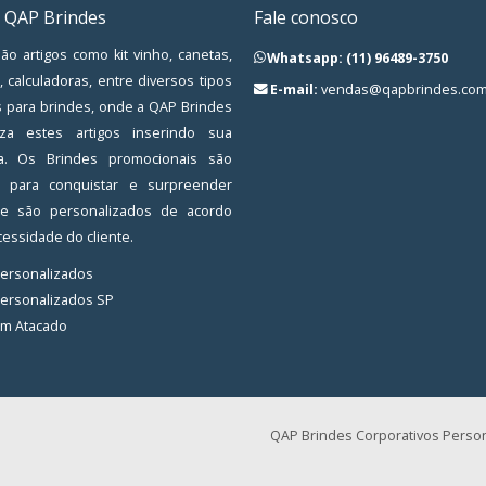
 QAP Brindes
Fale conosco
ão artigos como kit vinho, canetas,
Whatsapp: (11) 96489-3750
, calculadoras, entre diversos tipos
E-mail:
vendas@qapbrindes.com
s para brindes, onde a QAP Brindes
iza estes artigos inserindo sua
a. Os Brindes promocionais são
os para conquistar e surpreender
, e são personalizados de acordo
essidade do cliente.
Personalizados
Personalizados SP
em Atacado
QAP Brindes Corporativos Person