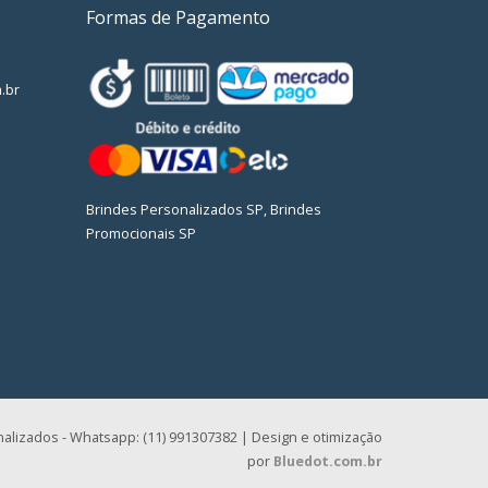
Formas de Pagamento
.br
Brindes Personalizados SP, Brindes
Promocionais SP
alizados - Whatsapp: (11) 991307382 | Design e otimização
por
Bluedot.com.br