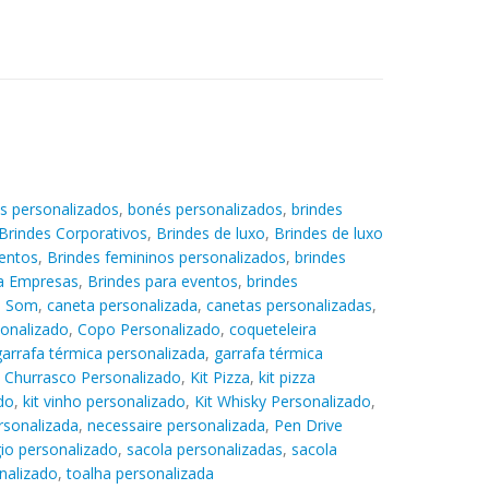
s personalizados
,
bonés personalizados
,
brindes
Brindes Corporativos
,
Brindes de luxo
,
Brindes de luxo
entos
,
Brindes femininos personalizados
,
brindes
ra Empresas
,
Brindes para eventos
,
brindes
e Som
,
caneta personalizada
,
canetas personalizadas
,
sonalizado
,
Copo Personalizado
,
coqueteleira
garrafa térmica personalizada
,
garrafa térmica
t Churrasco Personalizado
,
Kit Pizza
,
kit pizza
do
,
kit vinho personalizado
,
Kit Whisky Personalizado
,
rsonalizada
,
necessaire personalizada
,
Pen Drive
gio personalizado
,
sacola personalizadas
,
sacola
nalizado
,
toalha personalizada