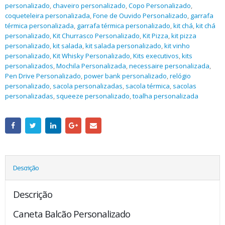
personalizado
,
chaveiro personalizado
,
Copo Personalizado
,
coqueteleira personalizada
,
Fone de Ouvido Personalizado
,
garrafa
térmica personalizada
,
garrafa térmica personalizado
,
kit chá
,
kit chá
personalizado
,
Kit Churrasco Personalizado
,
Kit Pizza
,
kit pizza
personalizado
,
kit salada
,
kit salada personalizado
,
kit vinho
personalizado
,
Kit Whisky Personalizado
,
Kits executivos
,
kits
personalizados
,
Mochila Personalizada
,
necessaire personalizada
,
Pen Drive Personalizado
,
power bank personalizado
,
relógio
personalizado
,
sacola personalizadas
,
sacola térmica
,
sacolas
personalizadas
,
squeeze personalizado
,
toalha personalizada
Descrição
Descrição
Caneta Balcão Personalizado