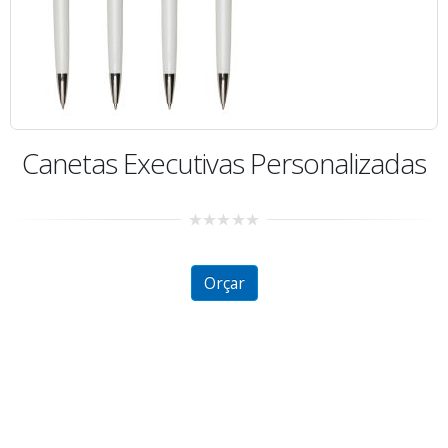
as
Caneta 3 em 1 Touch
2.25
out
of 5
Orçar