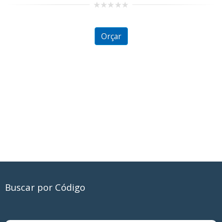
0
out
of
5
Orçar
Buscar por Código