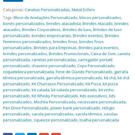
Categorias:
Canetas Personalizadas
,
Metal Esfero
Tags:
Bloco de Anotações Personalizado
,
blocos personalizados
,
bonés personalizados
,
brindes atacadista
,
Brindes Atacado
,
brindes
atacados
,
Brindes Corporativos
,
Brindes de luxo
,
Brindes de luxo
personalizado
,
brindes empresariais
,
Brindes eventos
,
Brindes
femininos personalizados
,
brindes finos
,
brindes finos
personalizados
,
Brindes para Empresas
,
Brindes para eventos
,
brindes personalizados
,
Brindes Promocionais
,
Caixa de Som
,
caneta
personalizada
,
canetas personalizadas
,
carregador portatil
personalizado
,
chaveiro personalizado
,
Copo Personalizado
,
coqueteleira personalizada
,
Fone de Ouvido Personalizado
,
garrafa
térmica personalizada
,
garrafa térmica personalizado
,
kit chá
,
kit chá
personalizado
,
Kit Churrasco Personalizado
,
Kit Pizza
,
kit pizza
personalizado
,
kit salada
,
kit salada personalizado
,
kit vinho
personalizado
,
Kit Whisky Personalizado
,
Kits executivos
,
kits
personalizados
,
Mochila Personalizada
,
necessaire personalizada
,
Pen Drive Personalizado
,
power bank personalizado
,
relógio
personalizado
,
sacola personalizadas
,
sacola térmica
,
sacolas
personalizadas
,
squeeze personalizado
,
toalha personalizada