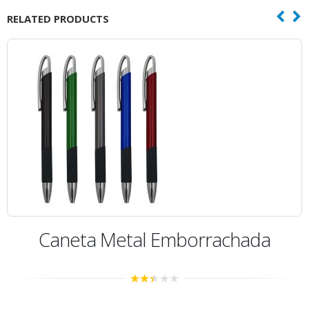
RELATED PRODUCTS
a Metal Emborrachada
Cane
2.35
out of