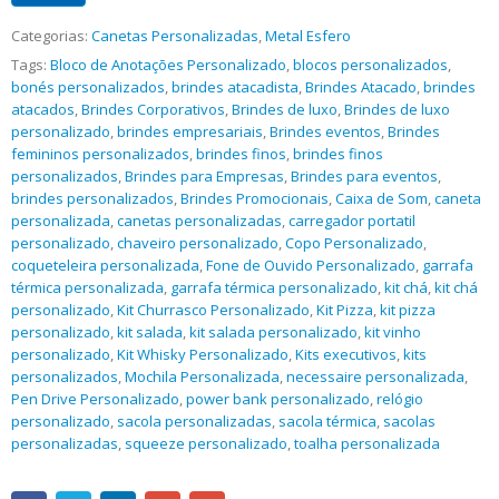
Categorias:
Canetas Personalizadas
,
Metal Esfero
Tags:
Bloco de Anotações Personalizado
,
blocos personalizados
,
bonés personalizados
,
brindes atacadista
,
Brindes Atacado
,
brindes
atacados
,
Brindes Corporativos
,
Brindes de luxo
,
Brindes de luxo
personalizado
,
brindes empresariais
,
Brindes eventos
,
Brindes
femininos personalizados
,
brindes finos
,
brindes finos
personalizados
,
Brindes para Empresas
,
Brindes para eventos
,
brindes personalizados
,
Brindes Promocionais
,
Caixa de Som
,
caneta
personalizada
,
canetas personalizadas
,
carregador portatil
personalizado
,
chaveiro personalizado
,
Copo Personalizado
,
coqueteleira personalizada
,
Fone de Ouvido Personalizado
,
garrafa
térmica personalizada
,
garrafa térmica personalizado
,
kit chá
,
kit chá
personalizado
,
Kit Churrasco Personalizado
,
Kit Pizza
,
kit pizza
personalizado
,
kit salada
,
kit salada personalizado
,
kit vinho
personalizado
,
Kit Whisky Personalizado
,
Kits executivos
,
kits
personalizados
,
Mochila Personalizada
,
necessaire personalizada
,
Pen Drive Personalizado
,
power bank personalizado
,
relógio
personalizado
,
sacola personalizadas
,
sacola térmica
,
sacolas
personalizadas
,
squeeze personalizado
,
toalha personalizada