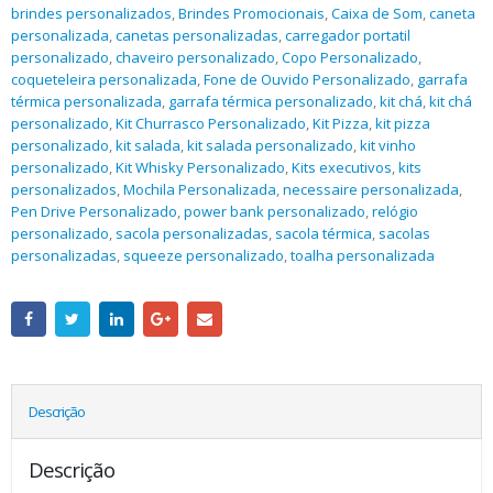
brindes personalizados
,
Brindes Promocionais
,
Caixa de Som
,
caneta
personalizada
,
canetas personalizadas
,
carregador portatil
personalizado
,
chaveiro personalizado
,
Copo Personalizado
,
coqueteleira personalizada
,
Fone de Ouvido Personalizado
,
garrafa
térmica personalizada
,
garrafa térmica personalizado
,
kit chá
,
kit chá
personalizado
,
Kit Churrasco Personalizado
,
Kit Pizza
,
kit pizza
personalizado
,
kit salada
,
kit salada personalizado
,
kit vinho
personalizado
,
Kit Whisky Personalizado
,
Kits executivos
,
kits
personalizados
,
Mochila Personalizada
,
necessaire personalizada
,
Pen Drive Personalizado
,
power bank personalizado
,
relógio
personalizado
,
sacola personalizadas
,
sacola térmica
,
sacolas
personalizadas
,
squeeze personalizado
,
toalha personalizada
Descrição
Descrição