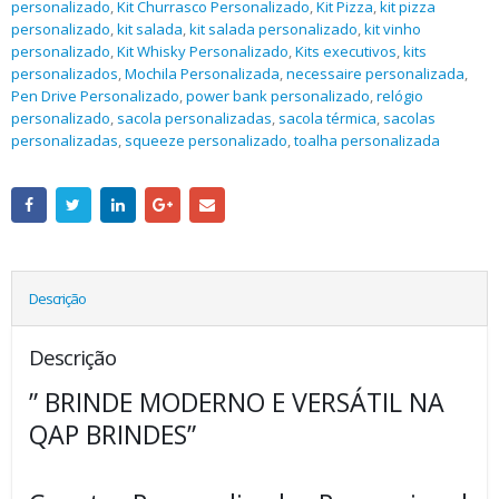
personalizado
,
Kit Churrasco Personalizado
,
Kit Pizza
,
kit pizza
personalizado
,
kit salada
,
kit salada personalizado
,
kit vinho
personalizado
,
Kit Whisky Personalizado
,
Kits executivos
,
kits
personalizados
,
Mochila Personalizada
,
necessaire personalizada
,
Pen Drive Personalizado
,
power bank personalizado
,
relógio
personalizado
,
sacola personalizadas
,
sacola térmica
,
sacolas
personalizadas
,
squeeze personalizado
,
toalha personalizada
Descrição
Descrição
” BRINDE MODERNO E VERSÁTIL NA
QAP BRINDES”