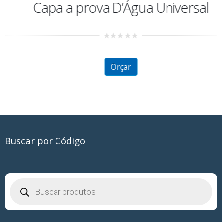
Capa a prova D’Água Universal
0
out
of
5
Orçar
Buscar por Código
Pesquisar
produtos