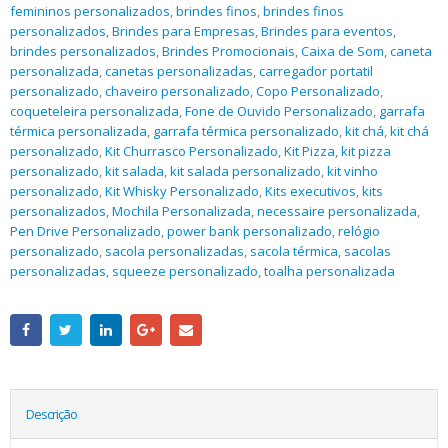
femininos personalizados
,
brindes finos
,
brindes finos
personalizados
,
Brindes para Empresas
,
Brindes para eventos
,
brindes personalizados
,
Brindes Promocionais
,
Caixa de Som
,
caneta
personalizada
,
canetas personalizadas
,
carregador portatil
personalizado
,
chaveiro personalizado
,
Copo Personalizado
,
coqueteleira personalizada
,
Fone de Ouvido Personalizado
,
garrafa
térmica personalizada
,
garrafa térmica personalizado
,
kit chá
,
kit chá
personalizado
,
Kit Churrasco Personalizado
,
Kit Pizza
,
kit pizza
personalizado
,
kit salada
,
kit salada personalizado
,
kit vinho
personalizado
,
Kit Whisky Personalizado
,
Kits executivos
,
kits
personalizados
,
Mochila Personalizada
,
necessaire personalizada
,
Pen Drive Personalizado
,
power bank personalizado
,
relógio
personalizado
,
sacola personalizadas
,
sacola térmica
,
sacolas
personalizadas
,
squeeze personalizado
,
toalha personalizada
Descrição