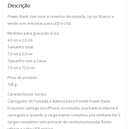
Descrição
Power Bank com visor e conector de tomada, na cor Branco e
Verde com entradas para LED e USB.
Medidas para gravação (CxL):
4,0 cm x 2,0 cm
Tamanho total:
7,0 cm x 5,0 cm
Tamanho com a Caixa:
7,0 cm x 15,0 cm
Peso do produto:
128 g
Características Gerais:
Carregador de Tomada e Bateria Extra Portátil Power Bank.
Enquanto carrega seu iPhone na tomada, sua bateria interna é
carregada e quando a carga estiver completa, possibilitará dar 2
cargas completas sem precisar de nenhuma tomada. Basta
utilizar o cabo USB incluso.