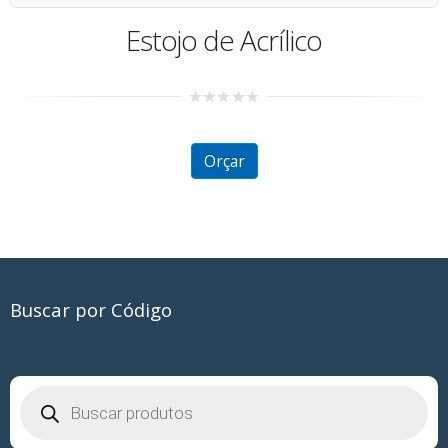
crílico
Estojo de P
0
out
of
5
Orçar
Buscar por Código
Pesquisar
produtos