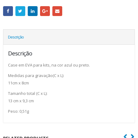
Descrição
Descrição
Case em EVA para kits, na cor azul ou preto.
Medidas para gravação(C x L):
11cm x 8cm
Tamanho total (C x L):
13 cm x 9,3 cm
Peso: 0,51g
RELATED PRODUCTS