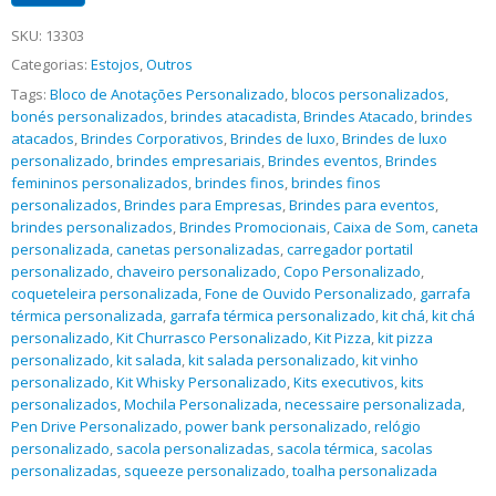
SKU:
13303
Categorias:
Estojos
,
Outros
Tags:
Bloco de Anotações Personalizado
,
blocos personalizados
,
bonés personalizados
,
brindes atacadista
,
Brindes Atacado
,
brindes
atacados
,
Brindes Corporativos
,
Brindes de luxo
,
Brindes de luxo
personalizado
,
brindes empresariais
,
Brindes eventos
,
Brindes
femininos personalizados
,
brindes finos
,
brindes finos
personalizados
,
Brindes para Empresas
,
Brindes para eventos
,
brindes personalizados
,
Brindes Promocionais
,
Caixa de Som
,
caneta
personalizada
,
canetas personalizadas
,
carregador portatil
personalizado
,
chaveiro personalizado
,
Copo Personalizado
,
coqueteleira personalizada
,
Fone de Ouvido Personalizado
,
garrafa
térmica personalizada
,
garrafa térmica personalizado
,
kit chá
,
kit chá
personalizado
,
Kit Churrasco Personalizado
,
Kit Pizza
,
kit pizza
personalizado
,
kit salada
,
kit salada personalizado
,
kit vinho
personalizado
,
Kit Whisky Personalizado
,
Kits executivos
,
kits
personalizados
,
Mochila Personalizada
,
necessaire personalizada
,
Pen Drive Personalizado
,
power bank personalizado
,
relógio
personalizado
,
sacola personalizadas
,
sacola térmica
,
sacolas
personalizadas
,
squeeze personalizado
,
toalha personalizada