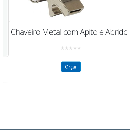
Chaveiro Metal com Apito e Abridor
0
out
of
5
Orçar