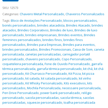
SKU:
12573
Categorias:
Chaveiro Metal Personalizado
,
Chaveiros Personalizados
Tags:
Bloco de Anotações Personalizado
,
blocos personalizados
,
bonés personalizados
,
brindes atacadista
,
Brindes Atacado
,
brindes
atacados
,
Brindes Corporativos
,
Brindes de luxo
,
Brindes de luxo
personalizado
,
brindes empresariais
,
Brindes eventos
,
Brindes
femininos personalizados
,
brindes finos
,
brindes finos
personalizados
,
Brindes para Empresas
,
Brindes para eventos
,
brindes personalizados
,
Brindes Promocionais
,
Caixa de Som
,
caneta
personalizada
,
canetas personalizadas
,
carregador portatil
personalizado
,
chaveiro personalizado
,
Copo Personalizado
,
coqueteleira personalizada
,
Fone de Ouvido Personalizado
,
garrafa
térmica personalizada
,
garrafa térmica personalizado
,
kit chá
,
kit chá
personalizado
,
Kit Churrasco Personalizado
,
Kit Pizza
,
kit pizza
personalizado
,
kit salada
,
kit salada personalizado
,
kit vinho
personalizado
,
Kit Whisky Personalizado
,
Kits executivos
,
kits
personalizados
,
Mochila Personalizada
,
necessaire personalizada
,
Pen Drive Personalizado
,
power bank personalizado
,
relógio
personalizado
,
sacola personalizadas
,
sacola térmica
,
sacolas
personalizadas
,
squeeze personalizado
,
toalha personalizada