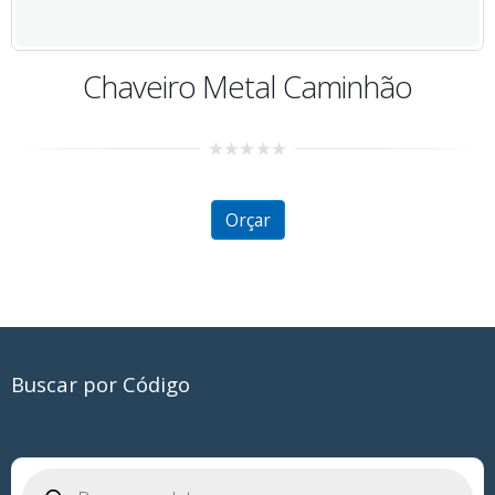
Chaveiro Metal Caminhão
0
out
of
5
Orçar
Buscar por Código
Pesquisar
produtos