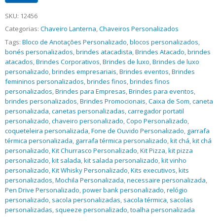
SKU:
12456
Categorias:
Chaveiro Lanterna
,
Chaveiros Personalizados
Tags:
Bloco de Anotações Personalizado
,
blocos personalizados
,
bonés personalizados
,
brindes atacadista
,
Brindes Atacado
,
brindes
atacados
,
Brindes Corporativos
,
Brindes de luxo
,
Brindes de luxo
personalizado
,
brindes empresariais
,
Brindes eventos
,
Brindes
femininos personalizados
,
brindes finos
,
brindes finos
personalizados
,
Brindes para Empresas
,
Brindes para eventos
,
brindes personalizados
,
Brindes Promocionais
,
Caixa de Som
,
caneta
personalizada
,
canetas personalizadas
,
carregador portatil
personalizado
,
chaveiro personalizado
,
Copo Personalizado
,
coqueteleira personalizada
,
Fone de Ouvido Personalizado
,
garrafa
térmica personalizada
,
garrafa térmica personalizado
,
kit chá
,
kit chá
personalizado
,
Kit Churrasco Personalizado
,
Kit Pizza
,
kit pizza
personalizado
,
kit salada
,
kit salada personalizado
,
kit vinho
personalizado
,
Kit Whisky Personalizado
,
Kits executivos
,
kits
personalizados
,
Mochila Personalizada
,
necessaire personalizada
,
Pen Drive Personalizado
,
power bank personalizado
,
relógio
personalizado
,
sacola personalizadas
,
sacola térmica
,
sacolas
personalizadas
,
squeeze personalizado
,
toalha personalizada