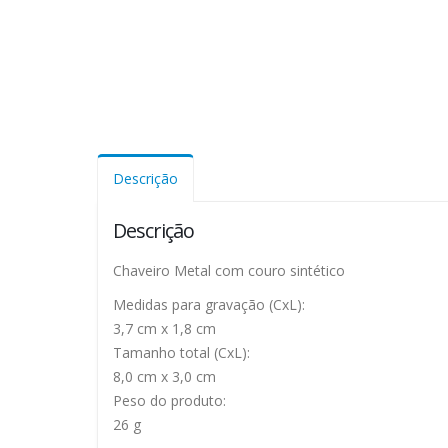
Descrição
Descrição
Chaveiro Metal com couro sintético
Medidas para gravação (CxL):
3,7 cm x 1,8 cm
Tamanho total (CxL):
8,0 cm x 3,0 cm
Peso do produto:
26 g