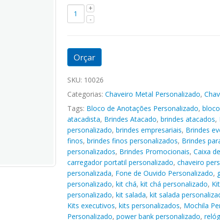
Orçar
SKU:
10026
Categorias:
Chaveiro Metal Personalizado
,
Chav
Tags:
Bloco de Anotações Personalizado
,
bloco
atacadista
,
Brindes Atacado
,
brindes atacados
,
personalizado
,
brindes empresariais
,
Brindes ev
finos
,
brindes finos personalizados
,
Brindes pa
personalizados
,
Brindes Promocionais
,
Caixa d
carregador portatil personalizado
,
chaveiro per
personalizada
,
Fone de Ouvido Personalizado
,
personalizado
,
kit chá
,
kit chá personalizado
,
Ki
personalizado
,
kit salada
,
kit salada personaliza
Kits executivos
,
kits personalizados
,
Mochila Pe
Personalizado
,
power bank personalizado
,
reló