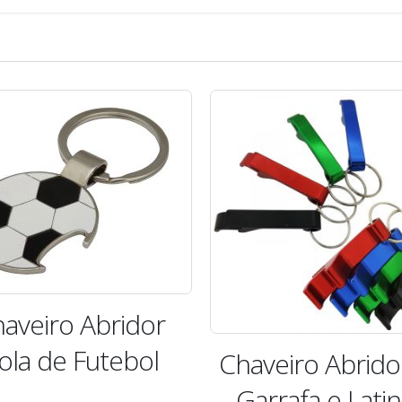
veiro Abridor de
Chaveiro Corta
rrafa e Latinha
de Unha