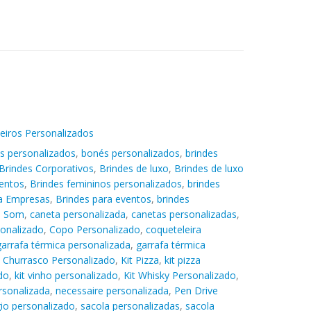
eiros Personalizados
s personalizados
,
bonés personalizados
,
brindes
Brindes Corporativos
,
Brindes de luxo
,
Brindes de luxo
entos
,
Brindes femininos personalizados
,
brindes
ra Empresas
,
Brindes para eventos
,
brindes
e Som
,
caneta personalizada
,
canetas personalizadas
,
sonalizado
,
Copo Personalizado
,
coqueteleira
garrafa térmica personalizada
,
garrafa térmica
t Churrasco Personalizado
,
Kit Pizza
,
kit pizza
do
,
kit vinho personalizado
,
Kit Whisky Personalizado
,
rsonalizada
,
necessaire personalizada
,
Pen Drive
gio personalizado
,
sacola personalizadas
,
sacola