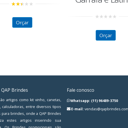
0
0
out
out
of
of
Orçar
Orçar
5
5
 QAP Brindes
Fale conosco
ão artigos como kit vinho, canetas,
Whatsapp: (11) 96489-3750
, calculadoras, entre diversos tipos
E-mail:
vendas@qapbrindes.com
s para brindes, onde a QAP Brindes
iza estes artigos inserindo sua
a. Os Brindes promocionais são