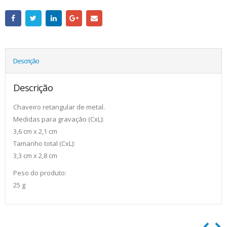
Descrição
Descrição
Chaveiro retangular de metal.
Medidas para gravação (CxL):
3,6 cm x 2,1 cm
Tamanho total (CxL):
3,3 cm x 2,8 cm
Peso do produto:
25 g