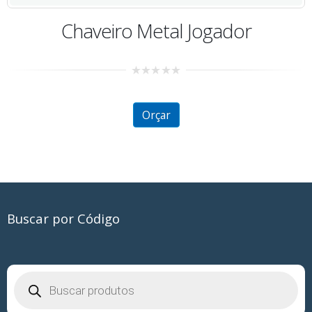
Chaveiro Metal Jogador
0
out
of
5
Orçar
Buscar por Código
Pesquisar
produtos