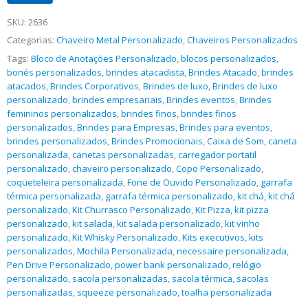
SKU:
2636
Categorias:
Chaveiro Metal Personalizado
,
Chaveiros Personalizados
Tags:
Bloco de Anotações Personalizado
,
blocos personalizados
,
bonés personalizados
,
brindes atacadista
,
Brindes Atacado
,
brindes
atacados
,
Brindes Corporativos
,
Brindes de luxo
,
Brindes de luxo
personalizado
,
brindes empresariais
,
Brindes eventos
,
Brindes
femininos personalizados
,
brindes finos
,
brindes finos
personalizados
,
Brindes para Empresas
,
Brindes para eventos
,
brindes personalizados
,
Brindes Promocionais
,
Caixa de Som
,
caneta
personalizada
,
canetas personalizadas
,
carregador portatil
personalizado
,
chaveiro personalizado
,
Copo Personalizado
,
coqueteleira personalizada
,
Fone de Ouvido Personalizado
,
garrafa
térmica personalizada
,
garrafa térmica personalizado
,
kit chá
,
kit chá
personalizado
,
Kit Churrasco Personalizado
,
Kit Pizza
,
kit pizza
personalizado
,
kit salada
,
kit salada personalizado
,
kit vinho
personalizado
,
Kit Whisky Personalizado
,
Kits executivos
,
kits
personalizados
,
Mochila Personalizada
,
necessaire personalizada
,
Pen Drive Personalizado
,
power bank personalizado
,
relógio
personalizado
,
sacola personalizadas
,
sacola térmica
,
sacolas
personalizadas
,
squeeze personalizado
,
toalha personalizada