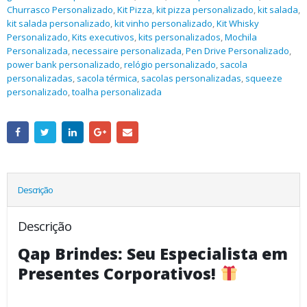
Churrasco Personalizado
,
Kit Pizza
,
kit pizza personalizado
,
kit salada
,
kit salada personalizado
,
kit vinho personalizado
,
Kit Whisky
Personalizado
,
Kits executivos
,
kits personalizados
,
Mochila
Personalizada
,
necessaire personalizada
,
Pen Drive Personalizado
,
power bank personalizado
,
relógio personalizado
,
sacola
personalizadas
,
sacola térmica
,
sacolas personalizadas
,
squeeze
personalizado
,
toalha personalizada
Descrição
Descrição
Qap Brindes: Seu Especialista em
Presentes Corporativos!