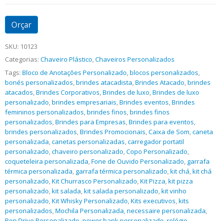
Orçar
SKU:
10123
Categorias:
Chaveiro Plástico
,
Chaveiros Personalizados
Tags:
Bloco de Anotações Personalizado
,
blocos personalizados
,
bonés personalizados
,
brindes atacadista
,
Brindes Atacado
,
brindes
atacados
,
Brindes Corporativos
,
Brindes de luxo
,
Brindes de luxo
personalizado
,
brindes empresariais
,
Brindes eventos
,
Brindes
femininos personalizados
,
brindes finos
,
brindes finos
personalizados
,
Brindes para Empresas
,
Brindes para eventos
,
brindes personalizados
,
Brindes Promocionais
,
Caixa de Som
,
caneta
personalizada
,
canetas personalizadas
,
carregador portatil
personalizado
,
chaveiro personalizado
,
Copo Personalizado
,
coqueteleira personalizada
,
Fone de Ouvido Personalizado
,
garrafa
térmica personalizada
,
garrafa térmica personalizado
,
kit chá
,
kit chá
personalizado
,
Kit Churrasco Personalizado
,
Kit Pizza
,
kit pizza
personalizado
,
kit salada
,
kit salada personalizado
,
kit vinho
personalizado
,
Kit Whisky Personalizado
,
Kits executivos
,
kits
personalizados
,
Mochila Personalizada
,
necessaire personalizada
,
Pen Drive Personalizado
,
power bank personalizado
,
relógio