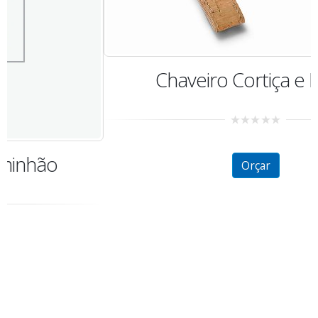
Chaveiro Cortiça e Metal
0
out
of
5
Orçar