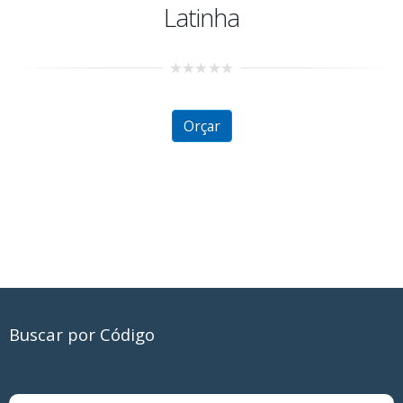
Latinha
0
out
of
5
Orçar
Buscar por Código