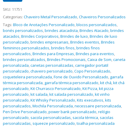
SKU:
11751
Categorias:
Chaveiro Metal Personalizado
,
Chaveiros Personalizados
Tags:
Bloco de Anotações Personalizado
,
blocos personalizados
,
bonés personalizados
,
brindes atacadista
,
Brindes Atacado
,
brindes
atacados
,
Brindes Corporativos
,
Brindes de luxo
,
Brindes de luxo
personalizado
,
brindes empresariais
,
Brindes eventos
,
Brindes
femininos personalizados
,
brindes finos
,
brindes finos
personalizados
,
Brindes para Empresas
,
Brindes para eventos
,
brindes personalizados
,
Brindes Promocionais
,
Caixa de Som
,
caneta
personalizada
,
canetas personalizadas
,
carregador portatil
personalizado
,
chaveiro personalizado
,
Copo Personalizado
,
coqueteleira personalizada
,
Fone de Ouvido Personalizado
,
garrafa
térmica personalizada
,
garrafa térmica personalizado
,
kit chá
,
kit chá
personalizado
,
Kit Churrasco Personalizado
,
Kit Pizza
,
kit pizza
personalizado
,
kit salada
,
kit salada personalizado
,
kit vinho
personalizado
,
Kit Whisky Personalizado
,
Kits executivos
,
kits
personalizados
,
Mochila Personalizada
,
necessaire personalizada
,
Pen Drive Personalizado
,
power bank personalizado
,
relógio
personalizado
,
sacola personalizadas
,
sacola térmica
,
sacolas
personalizadas
,
squeeze personalizado
,
toalha personalizada