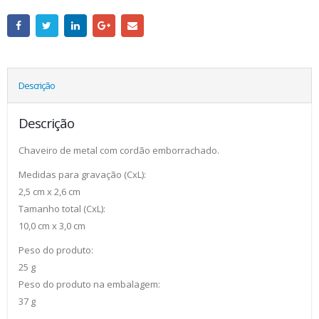
Descrição
Descrição
Chaveiro de metal com cordão emborrachado.
Medidas para gravação (CxL):
2,5 cm x 2,6 cm
Tamanho total (CxL):
10,0 cm x 3,0 cm
Peso do produto:
25 g
Peso do produto na embalagem:
37 g