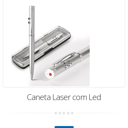
Caneta Laser com Led
0
out
of