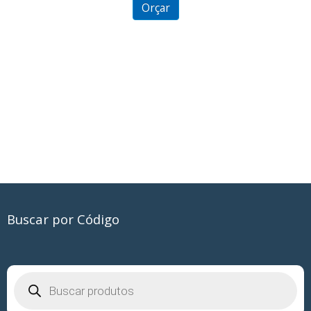
5
Orçar
Buscar por Código
Pesquisar
produtos