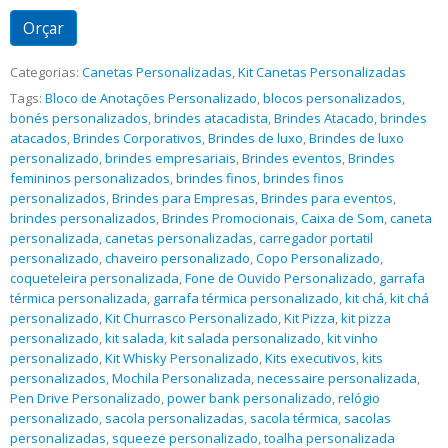
Orçar
Categorias:
Canetas Personalizadas
,
Kit Canetas Personalizadas
Tags:
Bloco de Anotações Personalizado
,
blocos personalizados
,
bonés personalizados
,
brindes atacadista
,
Brindes Atacado
,
brindes
atacados
,
Brindes Corporativos
,
Brindes de luxo
,
Brindes de luxo
personalizado
,
brindes empresariais
,
Brindes eventos
,
Brindes
femininos personalizados
,
brindes finos
,
brindes finos
personalizados
,
Brindes para Empresas
,
Brindes para eventos
,
brindes personalizados
,
Brindes Promocionais
,
Caixa de Som
,
caneta
personalizada
,
canetas personalizadas
,
carregador portatil
personalizado
,
chaveiro personalizado
,
Copo Personalizado
,
coqueteleira personalizada
,
Fone de Ouvido Personalizado
,
garrafa
térmica personalizada
,
garrafa térmica personalizado
,
kit chá
,
kit chá
personalizado
,
Kit Churrasco Personalizado
,
Kit Pizza
,
kit pizza
personalizado
,
kit salada
,
kit salada personalizado
,
kit vinho
personalizado
,
Kit Whisky Personalizado
,
Kits executivos
,
kits
personalizados
,
Mochila Personalizada
,
necessaire personalizada
,
Pen Drive Personalizado
,
power bank personalizado
,
relógio
personalizado
,
sacola personalizadas
,
sacola térmica
,
sacolas
personalizadas
,
squeeze personalizado
,
toalha personalizada