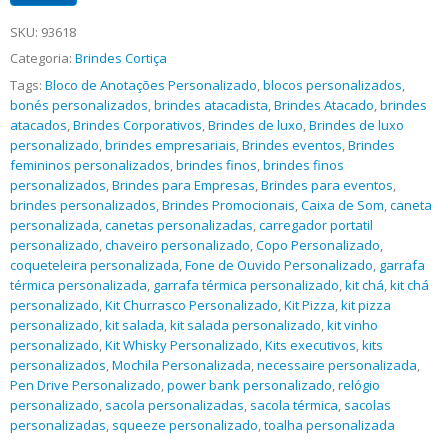
SKU:
93618
Categoria:
Brindes Cortiça
Tags:
Bloco de Anotações Personalizado
,
blocos personalizados
,
bonés personalizados
,
brindes atacadista
,
Brindes Atacado
,
brindes
atacados
,
Brindes Corporativos
,
Brindes de luxo
,
Brindes de luxo
personalizado
,
brindes empresariais
,
Brindes eventos
,
Brindes
femininos personalizados
,
brindes finos
,
brindes finos
personalizados
,
Brindes para Empresas
,
Brindes para eventos
,
brindes personalizados
,
Brindes Promocionais
,
Caixa de Som
,
caneta
personalizada
,
canetas personalizadas
,
carregador portatil
personalizado
,
chaveiro personalizado
,
Copo Personalizado
,
coqueteleira personalizada
,
Fone de Ouvido Personalizado
,
garrafa
térmica personalizada
,
garrafa térmica personalizado
,
kit chá
,
kit chá
personalizado
,
Kit Churrasco Personalizado
,
Kit Pizza
,
kit pizza
personalizado
,
kit salada
,
kit salada personalizado
,
kit vinho
personalizado
,
Kit Whisky Personalizado
,
Kits executivos
,
kits
personalizados
,
Mochila Personalizada
,
necessaire personalizada
,
Pen Drive Personalizado
,
power bank personalizado
,
relógio
personalizado
,
sacola personalizadas
,
sacola térmica
,
sacolas
personalizadas
,
squeeze personalizado
,
toalha personalizada