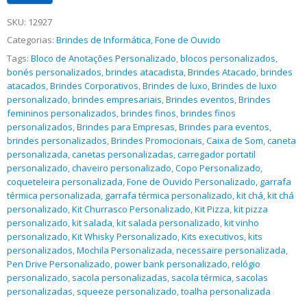
SKU:
12927
Categorias:
Brindes de Informática
,
Fone de Ouvido
Tags:
Bloco de Anotações Personalizado
,
blocos personalizados
,
bonés personalizados
,
brindes atacadista
,
Brindes Atacado
,
brindes
atacados
,
Brindes Corporativos
,
Brindes de luxo
,
Brindes de luxo
personalizado
,
brindes empresariais
,
Brindes eventos
,
Brindes
femininos personalizados
,
brindes finos
,
brindes finos
personalizados
,
Brindes para Empresas
,
Brindes para eventos
,
brindes personalizados
,
Brindes Promocionais
,
Caixa de Som
,
caneta
personalizada
,
canetas personalizadas
,
carregador portatil
personalizado
,
chaveiro personalizado
,
Copo Personalizado
,
coqueteleira personalizada
,
Fone de Ouvido Personalizado
,
garrafa
térmica personalizada
,
garrafa térmica personalizado
,
kit chá
,
kit chá
personalizado
,
Kit Churrasco Personalizado
,
Kit Pizza
,
kit pizza
personalizado
,
kit salada
,
kit salada personalizado
,
kit vinho
personalizado
,
Kit Whisky Personalizado
,
Kits executivos
,
kits
personalizados
,
Mochila Personalizada
,
necessaire personalizada
,
Pen Drive Personalizado
,
power bank personalizado
,
relógio
personalizado
,
sacola personalizadas
,
sacola térmica
,
sacolas
personalizadas
,
squeeze personalizado
,
toalha personalizada