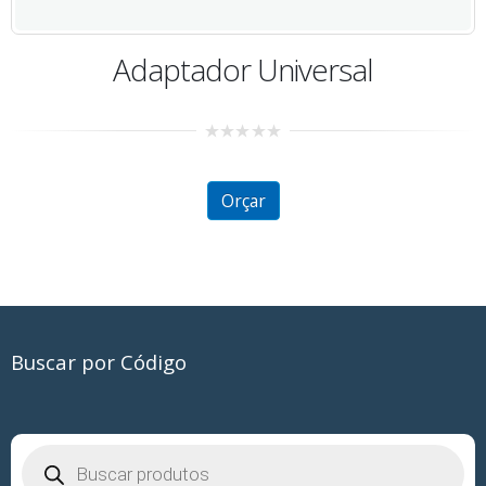
Adaptador Universal
0
out
of
5
Orçar
Buscar por Código
Pesquisar
produtos